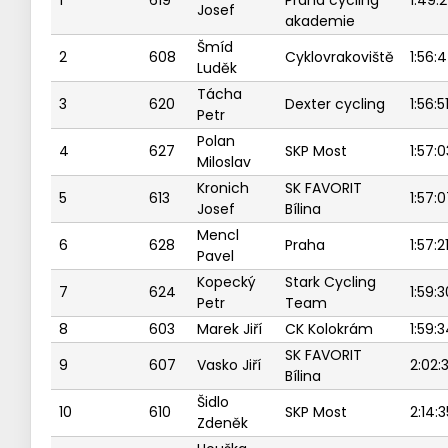
1
619
Praha cycling
1:49:
Josef
akademie
Šmíd
2
608
Cyklovrakoviště
1:56:
Luděk
Tácha
3
620
Dexter cycling
1:56:5
Petr
Polan
4
627
SKP Most
1:57:0
Miloslav
Kronich
SK FAVORIT
5
613
1:57:
Josef
Bílina
Mencl
6
628
Praha
1:57:2
Pavel
Kopecký
Stark Cycling
7
624
1:59:3
Petr
Team
8
603
Marek Jiří
CK Kolokrám
1:59:
SK FAVORIT
9
607
Vasko Jiří
2:02:
Bílina
Šidlo
10
610
SKP Most
2:14:3
Zdeněk