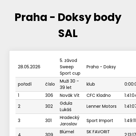
Praha - Doksy body
SAL
5. závod
28.05.2026
Sweep
Praha - Doksy
Sport cup
Muži 30 -
pořadí
číslo
klub
0:00:
39 let
1
306
Novák Vít
CFC Kladno
1:41:0
Gdula
2
302
Lenner Motors
1:41:0
Lukáš
Hradecký
3
301
Sport Import
1:49:11
Jaroslav
Blümel
SK FAVORIT
4
309
2:13:1