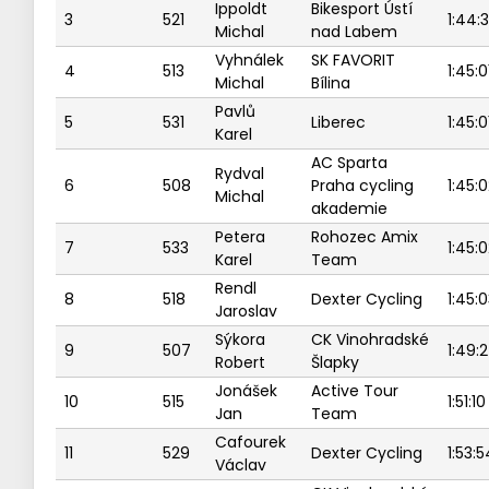
Ippoldt
Bikesport Ústí
3
521
1:44:
Michal
nad Labem
Vyhnálek
SK FAVORIT
4
513
1:45:0
Michal
Bílina
Pavlů
5
531
Liberec
1:45:0
Karel
AC Sparta
Rydval
6
508
Praha cycling
1:45:
Michal
akademie
Petera
Rohozec Amix
7
533
1:45:
Karel
Team
Rendl
8
518
Dexter Cycling
1:45:
Jaroslav
Sýkora
CK Vinohradské
9
507
1:49:
Robert
Šlapky
Jonášek
Active Tour
10
515
1:51:10
Jan
Team
Cafourek
11
529
Dexter Cycling
1:53:5
Václav