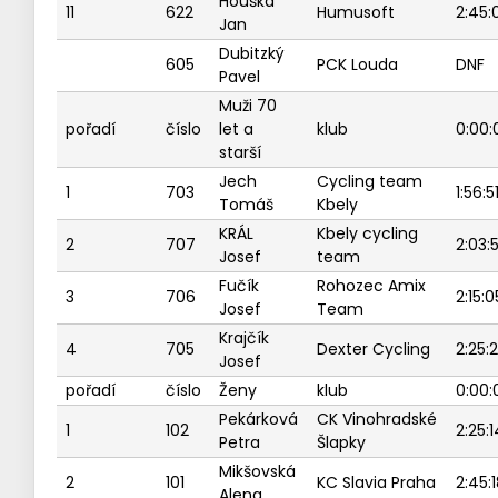
Houška
11
622
Humusoft
2:45:
Jan
Dubitzký
605
PCK Louda
DNF
Pavel
Muži 70
pořadí
číslo
let a
klub
0:00:
starší
Jech
Cycling team
1
703
1:56:5
Tomáš
Kbely
KRÁL
Kbely cycling
2
707
2:03:
Josef
team
Fučík
Rohozec Amix
3
706
2:15:0
Josef
Team
Krajčík
4
705
Dexter Cycling
2:25:
Josef
pořadí
číslo
Ženy
klub
0:00:
Pekárková
CK Vinohradské
1
102
2:25:1
Petra
Šlapky
Mikšovská
2
101
KC Slavia Praha
2:45:
Alena