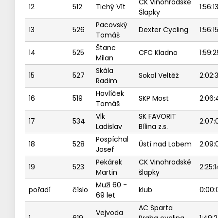
CK Vinohradské
12
512
Tichý Vít
1:56:1
Šlapky
Pacovský
13
526
Dexter Cycling
1:56:1
Tomáš
Štanc
14
525
CFC Kladno
1:59:2
Milan
Skála
15
527
Sokol Veltěž
2:02:
Radim
Havlíček
16
519
SKP Most
2:06:
Tomáš
Vlk
SK FAVORIT
17
534
2:07:
Ladislav
Bílina z.s.
Pospíchal
18
528
Ústí nad Labem
2:09:
Josef
Pekárek
CK Vinohradské
19
523
2:25:1
Martin
šlapky
Muži 60 -
pořadí
číslo
klub
0:00:
69 let
AC Sparta
Vejvoda