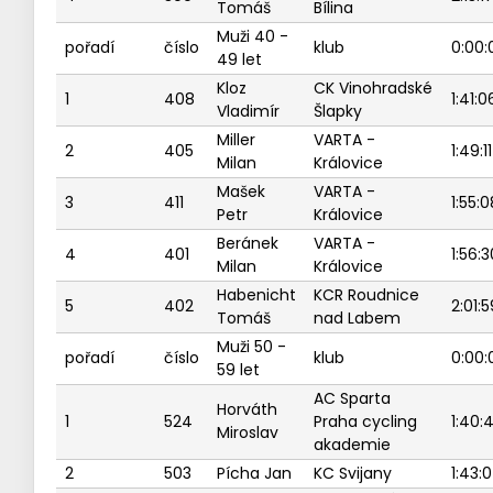
Tomáš
Bílina
Muži 40 -
pořadí
číslo
klub
0:00:
49 let
Kloz
CK Vinohradské
1
408
1:41:0
Vladimír
Šlapky
Miller
VARTA -
2
405
1:49:11
Milan
Královice
Mašek
VARTA -
3
411
1:55:0
Petr
Královice
Beránek
VARTA -
4
401
1:56:3
Milan
Královice
Habenicht
KCR Roudnice
5
402
2:01:5
Tomáš
nad Labem
Muži 50 -
pořadí
číslo
klub
0:00:
59 let
AC Sparta
Horváth
1
524
Praha cycling
1:40:
Miroslav
akademie
2
503
Pícha Jan
KC Svijany
1:43: