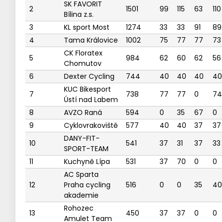
SK FAVORIT
2
1501
99
115
63
110
Bílina z.s.
3
KL sport Most
1274
33
33
91
89
4
Tama Královice
1002
75
77
77
73
CK Floratex
5
984
62
60
62
56
Chomutov
6
Dexter Cycling
744
40
40
40
40
KUC Bikesport
7
738
77
77
0
74
Ústí nad Labem
8
AVZO Raná
594
0
35
67
0
9
Cyklovrakoviště
577
40
40
37
37
DANY-FIT-
10
541
37
31
37
33
SPORT-TEAM
11
Kuchyně Lípa
531
37
70
0
0
AC Sparta
12
Praha cycling
516
0
0
35
40
akademie
Rohozec
13
450
37
37
0
0
Amulet Team