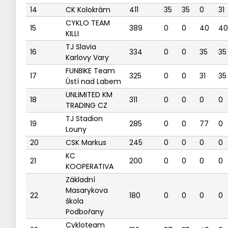
14
CK Kolokrám
411
35
35
0
31
CYKLO TEAM
15
389
0
0
40
40
KILLI
TJ Slavia
16
334
0
0
35
35
Karlovy Vary
FUNBIKE Team
17
325
0
0
31
35
Ústí nad Labem
UNLIMITED KM
18
311
0
0
0
0
TRADING CZ
TJ Stadion
19
285
0
0
77
0
Louny
20
CSK Markus
245
0
0
0
0
KC
21
200
0
0
0
0
KOOPERATIVA
Základní
Masarykova
22
180
0
0
0
0
škola
Podbořany
Cykloteam