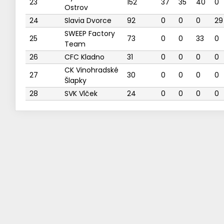
23
152
37
35
40
0
Ostrov
24
Slavia Dvorce
92
0
0
0
29
SWEEP Factory
25
73
0
0
33
0
Team
26
CFC Kladno
31
0
0
0
0
CK Vinohradské
27
30
0
0
0
0
Šlapky
28
SVK Vlček
24
0
0
0
0