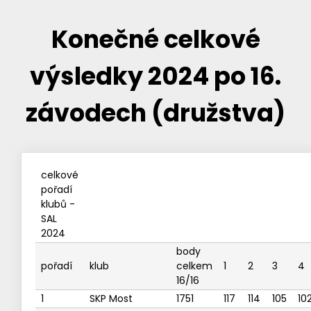
Konečné celkové
výsledky 2024 po 16.
závodech (družstva)
celkové
pořadí
klubů -
SAL
2024
body
pořadí
klub
celkem
1
2
3
4
16/16
1
SKP Most
1751
117
114
105
10