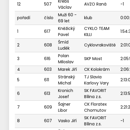
Krebs
12
507
AVZO Raná
-1
Václav
Muži 60 -
pořadí
číslo
klub
0:00
69 let
Kněžický
CYKLO TEAM
1
617
1:54:
Pavel
KILLI
Šmíd
2
608
Cyklovrakoviště
2:01:
Luděk
Polan
3
616
SKP Most
2:05
Miloslav
4
603
Marek Jiří
CK Kolokrám
2:06:
Stránský
TJ Slavia
5
611
2:13:
Michal
Karlovy Vary
Kronich
SK FAVORIT
6
613
2:13:
Josef
Bílina z.s.
Šajner
CK Floratex
7
609
2:21:
Libor
Chomutov
SK FAVORIT
8
607
Vasko Jiří
-1
Bílina z.s.