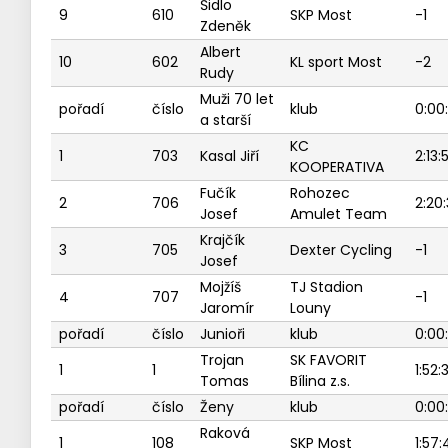
Šidlo
9
610
SKP Most
-1
Zdeněk
Albert
10
602
KL sport Most
-2
Rudy
Muži 70 let
pořadí
číslo
klub
0:00
a starší
KC
1
703
Kasal Jiří
2:13:
KOOPERATIVA
Fučík
Rohozec
2
706
2:20
Josef
Amulet Team
Krajčík
3
705
Dexter Cycling
-1
Josef
Mojžíš
TJ Stadion
4
707
-1
Jaromír
Louny
pořadí
číslo
Junioři
klub
0:00
Trojan
SK FAVORIT
1
1
1:52:
Tomas
Bílina z.s.
pořadí
číslo
Ženy
klub
0:00
Raková
1
108
SKP Most
1:57: