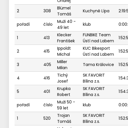
Ondřej
Blümel
2
308
Kuchyně Lípa
2:19:
Tomáš
Muži 40 -
pořadí
číslo
klub
0:00
49 let
Klecker
FUNBIKE Team
1
413
1:52:
František
Ústí nad Labem
Ippoldt
KUC Bikesport
2
415
1:52:
Michal
Ústí nad Labem
Miller
3
405
Tama Královice
1:52:
Milan
Tichý
SK FAVORIT
4
416
1:54:
Josef
Bílina z.s.
Krupka
SK FAVORIT
5
401
1:54:
Robert
Bílina z.s.
Muži 50 -
pořadí
číslo
klub
0:00
59 let
Trojan
SK FAVORIT
1
520
1:52:
Tomáš
Bílina z.s.