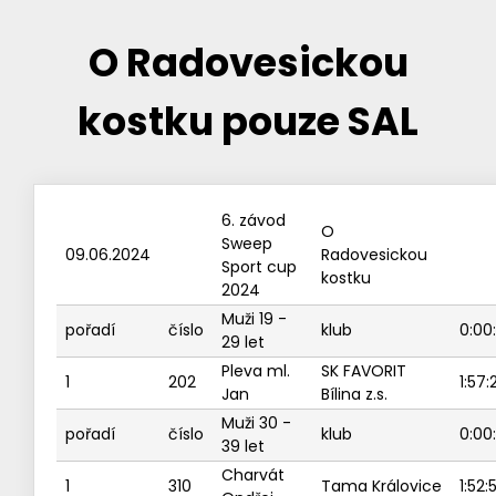
O Radovesickou
kostku pouze SAL
6. závod
O
Sweep
09.06.2024
Radovesickou
Sport cup
kostku
2024
Muži 19 -
pořadí
číslo
klub
0:00
29 let
Pleva ml.
SK FAVORIT
1
202
1:57:
Jan
Bílina z.s.
Muži 30 -
pořadí
číslo
klub
0:00
39 let
Charvát
1
310
Tama Královice
1:52: