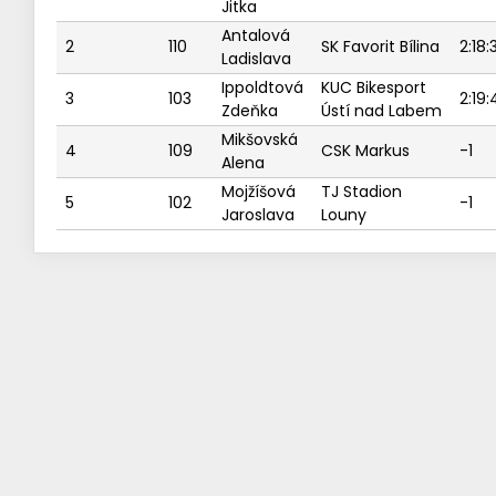
Jitka
Antalová
2
110
SK Favorit Bílina
2:18:
Ladislava
Ippoldtová
KUC Bikesport
3
103
2:19
Zdeňka
Ústí nad Labem
Mikšovská
4
109
CSK Markus
-1
Alena
Mojžíšová
TJ Stadion
5
102
-1
Jaroslava
Louny