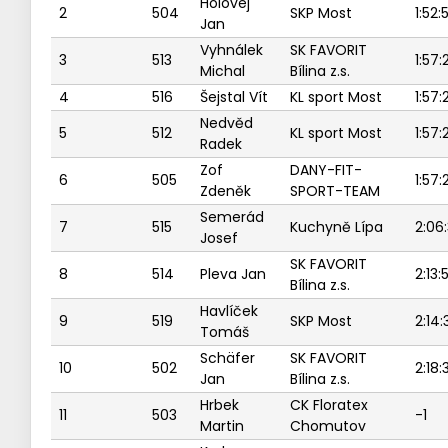
Holovej
2
504
SKP Most
1:52:
Jan
Vyhnálek
SK FAVORIT
3
513
1:57:
Michal
Bílina z.s.
4
516
Šejstal Vít
KL sport Most
1:57:
Nedvěd
5
512
KL sport Most
1:57:
Radek
Zof
DANY-FIT-
6
505
1:57:
Zdeněk
SPORT-TEAM
Semerád
7
515
Kuchyně Lípa
2:06
Josef
SK FAVORIT
8
514
Pleva Jan
2:13:
Bílina z.s.
Havlíček
9
519
SKP Most
2:14:
Tomáš
Schäfer
SK FAVORIT
10
502
2:18:
Jan
Bílina z.s.
Hrbek
CK Floratex
11
503
-1
Martin
Chomutov