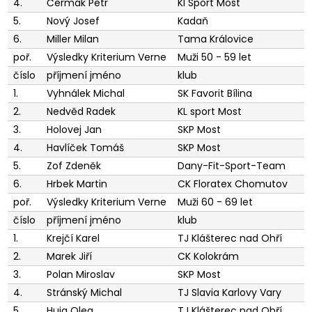
4.
Čermák Petr
Kl Sport Most
5.
Nový Josef
Kadaň
6.
Miller Milan
Tama Královice
poř.
Výsledky Kriterium Verne
Muži 50 - 59 let
číslo
příjmení jméno
klub
1.
Vyhnálek Michal
SK Favorit Bílina
2.
Nedvěd Radek
KL sport Most
3.
Holovej Jan
SKP Most
4.
Havlíček Tomáš
SKP Most
5.
Zof Zdeněk
Dany-Fit-Sport-Team
6.
Hrbek Martin
CK Floratex Chomutov
poř.
Výsledky Kriterium Verne
Muži 60 - 69 let
číslo
příjmení jméno
klub
1.
Krejčí Karel
TJ Klášterec nad Ohří
2.
Marek Jiří
CK Kolokrám
3.
Polan Miroslav
SKP Most
4.
Stránský Michal
TJ Slavia Karlovy Vary
5.
Huja Oleg
TJ Klášterec nad Ohří