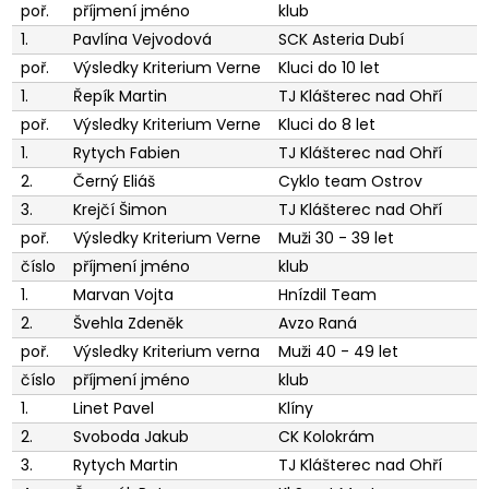
poř.
příjmení jméno
klub
1.
Pavlína Vejvodová
SCK Asteria Dubí
poř.
Výsledky Kriterium Verne
Kluci do 10 let
1.
Řepík Martin
TJ Klášterec nad Ohří
poř.
Výsledky Kriterium Verne
Kluci do 8 let
1.
Rytych Fabien
TJ Klášterec nad Ohří
2.
Černý Eliáš
Cyklo team Ostrov
3.
Krejčí Šimon
TJ Klášterec nad Ohří
poř.
Výsledky Kriterium Verne
Muži 30 - 39 let
číslo
příjmení jméno
klub
1.
Marvan Vojta
Hnízdil Team
2.
Švehla Zdeněk
Avzo Raná
poř.
Výsledky Kriterium verna
Muži 40 - 49 let
číslo
příjmení jméno
klub
1.
Linet Pavel
Klíny
2.
Svoboda Jakub
CK Kolokrám
3.
Rytych Martin
TJ Klášterec nad Ohří