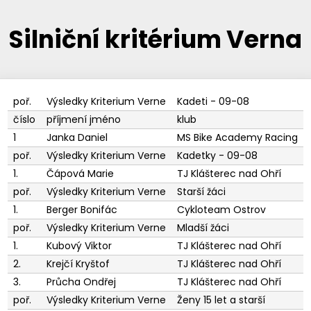
Silniční kritérium Verna
poř.
Výsledky Kriterium Verne
Kadeti - 09-08
číslo
příjmení jméno
klub
1
Janka Daniel
MS Bike Academy Racing
poř.
Výsledky Kriterium Verne
Kadetky - 09-08
1.
Čápová Marie
TJ Klášterec nad Ohří
poř.
Výsledky Kriterium Verne
Starší žáci
1.
Berger Bonifác
Cykloteam Ostrov
poř.
Výsledky Kriterium Verne
Mladší žáci
1.
Kubový Viktor
TJ Klášterec nad Ohří
2.
Krejčí Kryštof
TJ Klášterec nad Ohří
3.
Průcha Ondřej
TJ Klášterec nad Ohří
poř.
Výsledky Kriterium Verne
Ženy 15 let a starší