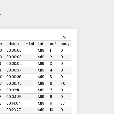
e
SAL
h
odstup
- kol
kat.
poř.
body
0
00:00:00
M19
1
0
0
00:00:00
M19
2
0
8
00:00:04
M19
3
0
1
00:00:37
M19
4
0
00
00:00:38
M19
5
0
7
00:00:45
M19
6
40
4
00:02:11
M19
7
0
3
00:04:35
M19
8
0
3
00:14:04
M19
9
37
1
00:23:27
M19
10
0