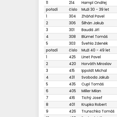
11
214
Hampl Ondřej
pořadí
číslo
Muži 30 - 39 let
1
304
Zháňal Pavel
2
306
Šilhán Jakub
3
301
Baudiš Jiří
4
308
Blümel Tomáš
5
303
Švehla Zdeněk
pořadí
číslo
Muži 40 - 49 let
1
425
Linet Pavel
2
420
Horváth Miroslav
3
415
Ippoldt Michal
4
431
Svoboda Jakub
5
435
Cupl Tomáš
6
405
Miller Milan
7
416
Tichý Josef
8
401
Krupka Robert
9
426
Trunschka Tomáš