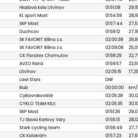
Hladová kola Litvínov
01:51:08
29,1
KL sport Most
01:54:59
28,1
SKP Most
01:57:44
27,5
Duchcov
01:59:12
27,1
SK FAVORIT Bílina z.s.
02:00:38
26,8
SK FAVORIT Bílina z.s.
02:09:08
25,0
CK Floratex Chomutov
01:58:29
22,7
AVZO Raná
01:59:57
22,5
Litvínov
02:05:15
17,2
Lawi Stars
DNF
klub
00:00:00
km/
Cyklovrakoviště
02:05:28
30,1
CYKLO TEAM KILLI
02:05:35
30,1
SKP Most
01:51:26
29,0
TJ Slavia Karlovy Vary
01:55:13
28,1
Stark cycling team
01:56:49
27,7
CK Kolokrám
01:57:23
27,6