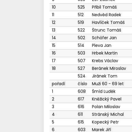
10
525
Přibil Tomáš
11
512
Nedvěd Radek
12
519
Havlíček Tomáš
13
522
Štrunc Tomáš
14
502
Schäfer Jan
15
514
Pleva Jan
16
503
Hrbek Martin
17
507
Krebs Václav
18
527
Beránek Miroslav
524
Jiránek Tom
pořadí
číslo
Muži 60 - 69 let
1
608
Šmíd Luděk
2
617
Kněžický Pavel
3
616
Polan Miloslav
4
611
Stránský Michal
5
615
Kopecký Petr
6
603
Marek Jiří