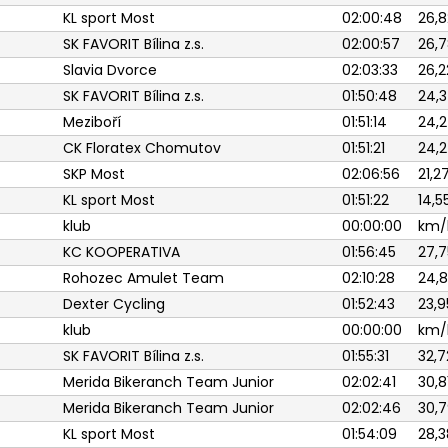
KL sport Most
02:00:48
26,8
SK FAVORIT Bílina z.s.
02:00:57
26,7
Slavia Dvorce
02:03:33
26,2
SK FAVORIT Bílina z.s.
01:50:48
24,3
Meziboří
01:51:14
24,2
CK Floratex Chomutov
01:51:21
24,
SKP Most
02:06:56
21,2
KL sport Most
01:51:22
14,5
klub
00:00:00
km/
KC KOOPERATIVA
01:56:45
27,7
Rohozec Amulet Team
02:10:28
24,8
Dexter Cycling
01:52:43
23,9
klub
00:00:00
km/
SK FAVORIT Bílina z.s.
01:55:31
32,7
Merida Bikeranch Team Junior
02:02:41
30,8
Merida Bikeranch Team Junior
02:02:46
30,7
KL sport Most
01:54:09
28,3