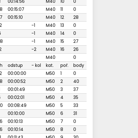
3
00:14:56
M40
10
0
8
00:15:07
M40
11
0
7
00:15:10
M40
12
28
2
-1
M40
13
0
6
-1
M40
14
0
48
-1
M40
15
27
2
-2
M40
16
26
M40
0
h
odstup
- kol
kat.
poř.
body
2
00:00:00
M50
1
0
8
00:00:52
M50
2
40
1
00:01:49
M50
3
37
6
00:02:01
M50
4
35
40
00:08:49
M50
5
33
00:10:00
M50
6
31
6
00:10:13
M50
7
0
6
00:10:14
M50
8
0
1
00:11:43
M50
9
30