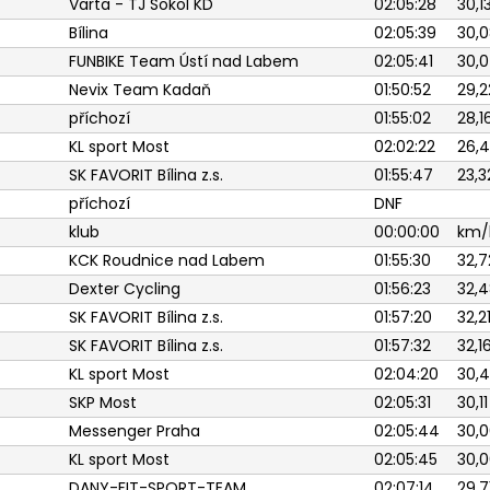
Varta - TJ Sokol KD
02:05:28
30,1
Bílina
02:05:39
30,0
FUNBIKE Team Ústí nad Labem
02:05:41
30,0
Nevix Team Kadaň
01:50:52
29,2
příchozí
01:55:02
28,1
KL sport Most
02:02:22
26,
SK FAVORIT Bílina z.s.
01:55:47
23,3
příchozí
DNF
klub
00:00:00
km/
KCK Roudnice nad Labem
01:55:30
32,7
Dexter Cycling
01:56:23
32,4
SK FAVORIT Bílina z.s.
01:57:20
32,2
SK FAVORIT Bílina z.s.
01:57:32
32,1
KL sport Most
02:04:20
30,
SKP Most
02:05:31
30,11
Messenger Praha
02:05:44
30,0
KL sport Most
02:05:45
30,0
DANY-FIT-SPORT-TEAM
02:07:14
29,7