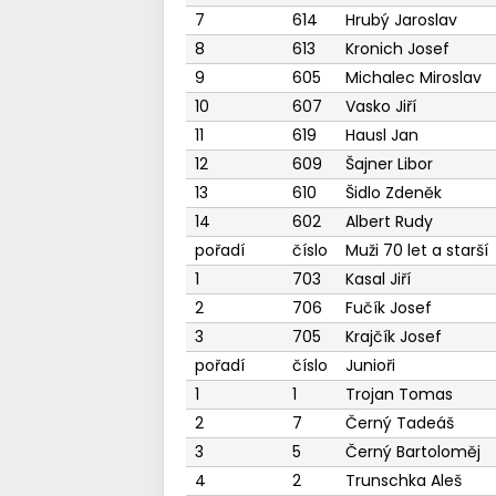
7
614
Hrubý Jaroslav
8
613
Kronich Josef
9
605
Michalec Miroslav
10
607
Vasko Jiří
11
619
Hausl Jan
12
609
Šajner Libor
13
610
Šidlo Zdeněk
14
602
Albert Rudy
pořadí
číslo
Muži 70 let a starší
1
703
Kasal Jiří
2
706
Fučík Josef
3
705
Krajčík Josef
pořadí
číslo
Junioři
1
1
Trojan Tomas
2
7
Černý Tadeáš
3
5
Černý Bartoloměj
4
2
Trunschka Aleš