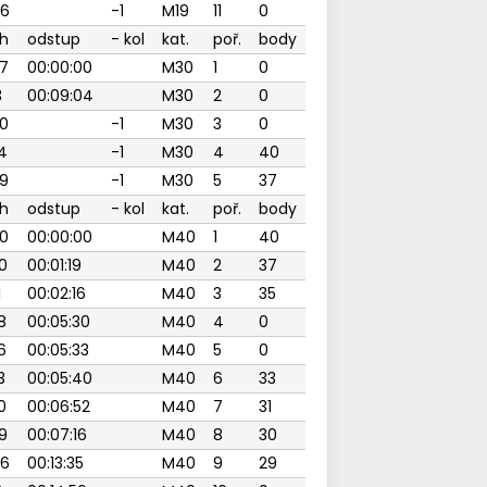
46
-1
M19
11
0
h
odstup
- kol
kat.
poř.
body
7
00:00:00
M30
1
0
3
00:09:04
M30
2
0
0
-1
M30
3
0
4
-1
M30
4
40
9
-1
M30
5
37
h
odstup
- kol
kat.
poř.
body
0
00:00:00
M40
1
40
0
00:01:19
M40
2
37
1
00:02:16
M40
3
35
8
00:05:30
M40
4
0
6
00:05:33
M40
5
0
3
00:05:40
M40
6
33
0
00:06:52
M40
7
31
9
00:07:16
M40
8
30
46
00:13:35
M40
9
29