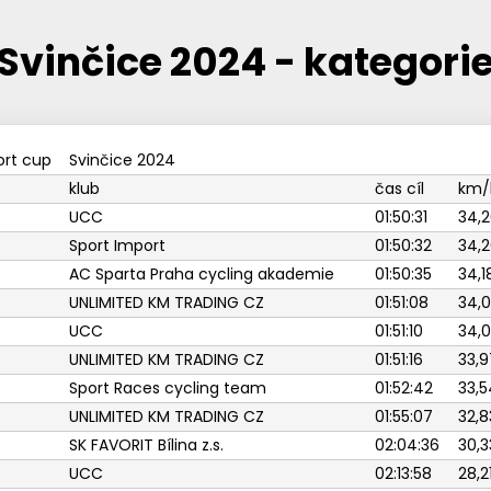
Svinčice 2024 - kategori
ort cup
Svinčice 2024
klub
čas cíl
km/
UCC
01:50:31
34,2
Sport Import
01:50:32
34,2
AC Sparta Praha cycling akademie
01:50:35
34,1
UNLIMITED KM TRADING CZ
01:51:08
34,0
UCC
01:51:10
34,
UNLIMITED KM TRADING CZ
01:51:16
33,9
Sport Races cycling team
01:52:42
33,5
UNLIMITED KM TRADING CZ
01:55:07
32,8
SK FAVORIT Bílina z.s.
02:04:36
30,3
UCC
02:13:58
28,2