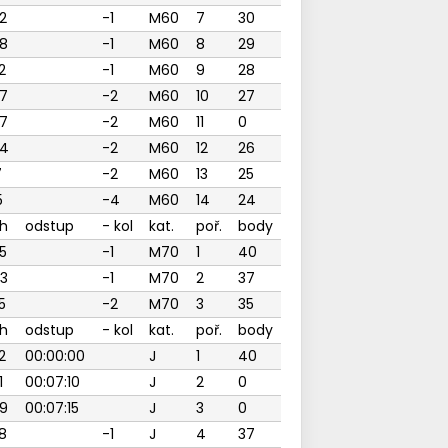
2
-1
M60
7
30
8
-1
M60
8
29
2
-1
M60
9
28
7
-2
M60
10
27
7
-2
M60
11
0
24
-2
M60
12
26
7
-2
M60
13
25
5
-4
M60
14
24
h
odstup
- kol
kat.
poř.
body
5
-1
M70
1
40
3
-1
M70
2
37
5
-2
M70
3
35
h
odstup
- kol
kat.
poř.
body
2
00:00:00
J
1
40
1
00:07:10
J
2
0
9
00:07:15
J
3
0
8
-1
J
4
37