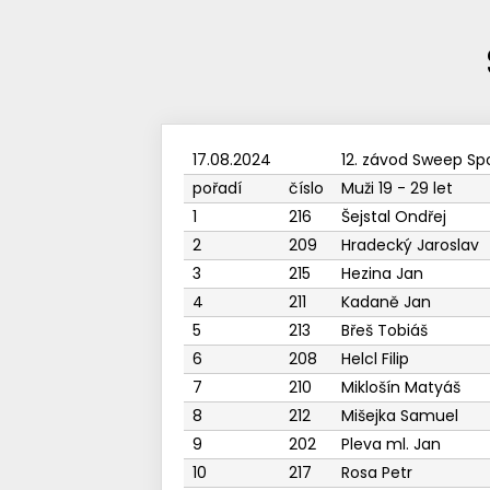
17.08.2024
12. závod Sweep Sp
pořadí
číslo
Muži 19 - 29 let
1
216
Šejstal Ondřej
2
209
Hradecký Jaroslav
3
215
Hezina Jan
4
211
Kadaně Jan
5
213
Břeš Tobiáš
6
208
Helcl Filip
7
210
Miklošín Matyáš
8
212
Mišejka Samuel
9
202
Pleva ml. Jan
10
217
Rosa Petr