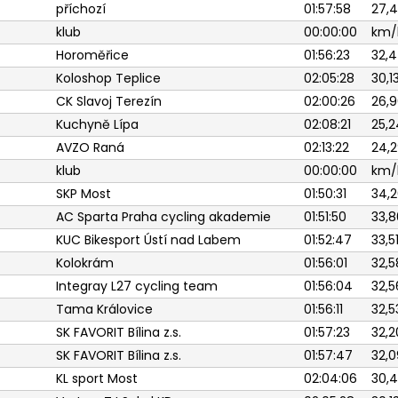
příchozí
01:57:58
27,
klub
00:00:00
km/
Horoměřice
01:56:23
32,4
Koloshop Teplice
02:05:28
30,1
CK Slavoj Terezín
02:00:26
26,9
Kuchyně Lípa
02:08:21
25,2
AVZO Raná
02:13:22
24,2
klub
00:00:00
km/
SKP Most
01:50:31
34,2
AC Sparta Praha cycling akademie
01:51:50
33,8
KUC Bikesport Ústí nad Labem
01:52:47
33,5
Kolokrám
01:56:01
32,5
Integray L27 cycling team
01:56:04
32,5
Tama Královice
01:56:11
32,5
SK FAVORIT Bílina z.s.
01:57:23
32,2
SK FAVORIT Bílina z.s.
01:57:47
32,0
KL sport Most
02:04:06
30,