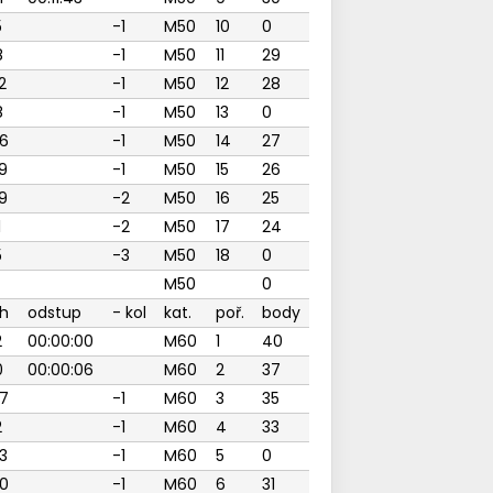
5
-1
M50
10
0
8
-1
M50
11
29
2
-1
M50
12
28
8
-1
M50
13
0
6
-1
M50
14
27
9
-1
M50
15
26
9
-2
M50
16
25
1
-2
M50
17
24
5
-3
M50
18
0
M50
0
h
odstup
- kol
kat.
poř.
body
2
00:00:00
M60
1
40
0
00:00:06
M60
2
37
7
-1
M60
3
35
2
-1
M60
4
33
3
-1
M60
5
0
0
-1
M60
6
31