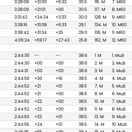
3:28:08
+21:00
+6:32
30.5
115. M
7. M60
3:28:09
+21:01
+00
30.5
117. M
8. M60
3:31:42
+24:34
+3:33
30.0
128. M
9. M60
3:38:16
+31:08
+6:33
29.1
134. M
10. M60
3:38:42
+31:34
+25
29.0
135. M
11. M60
4:06:24
+59:17
+27:42
25.8
162. M
12. M60
2:44:30
--
--
38.6
1. M
1. Muži
2:44:30
+00
+00
38.6
2. M
2. Muži
2:44:31
+00
+00
38.6
3. M
3. Muži
2:44:50
+20
+19
38.5
4. M
4. Muži
2:44:52
+21
+01
38.5
7. M
5. Muži
2:44:52
+21
+00
38.5
8. M
6. Muži
2:44:52
+22
+00
38.5
10. M
7. Muži
2:44:52
+22
+00
38.5
11. M
8. Muži
2:44:53
+23
+01
38.5
13. M
9. Muži
2:44:55
+24
+01
38.5
14. M
10. Muži