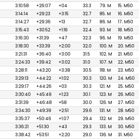
3:10:58
+26:07
+04
33.3
79. M
15. M50
3:14:14
+29:23
+3:15
32.7
85. M
16. M50
3:14:27
+29:36
+13
32.7
86. M
17. M50
3:15:43
+30:52
+1:16
32.4
93. M
18. M50
3:16:30
+31:39
+47
32.3
96. M
19. M50
3:18:30
+33:39
+2:00
32.0
100. M
20. M50
3:21:31
+36:40
+3:00
31.5
102. M
21. M50
3:24:33
+39:42
+3:02
31.0
107. M
22. M50
3:28:11
+43:20
+3:38
30.5
118. M
23. M50
3:29:13
+44:22
+1:02
30.3
120. M
24. M50
3:29:17
+44:26
+03
30.3
121. M
25. M50
3:30:40
+45:49
+1:23
30.1
123. M
26. M50
3:31:39
+46:48
+58
30.0
126. M
27. M50
3:34:30
+49:39
+2:51
29.6
131. M
28. M50
3:35:37
+50:46
+1:07
29.4
132. M
29. M50
3:36:21
+51:30
+43
29.3
133. M
30. M50
3:38:42
+53:51
+2:20
29.0
136. M
31. M50