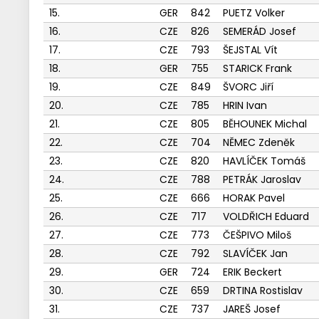
15.
GER
842
PUETZ Volker
16.
CZE
826
SEMERÁD Josef
17.
CZE
793
ŠEJSTAL Vít
18.
GER
755
STARICK Frank
19.
CZE
849
ŠVORC Jiří
20.
CZE
785
HRIN Ivan
21.
CZE
805
BĚHOUNEK Michal
22.
CZE
704
NĚMEC Zdeněk
23.
CZE
820
HAVLÍČEK Tomáš
24.
CZE
788
PETRÁK Jaroslav
25.
CZE
666
HORAK Pavel
26.
CZE
717
VOLDŘICH Eduard
27.
CZE
773
ČEŠPIVO Miloš
28.
CZE
792
SLAVÍČEK Jan
29.
GER
724
ERIK Beckert
30.
CZE
659
DRTINA Rostislav
31.
CZE
737
JAREŠ Josef