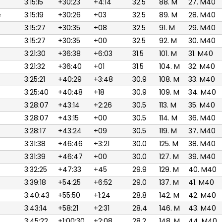
3:15:15
+30:23
+4:14
32.5
88. M
27. M40
é
3:15:19
+30:26
+03
32.5
89. M
28. M40
3:15:27
+30:35
+08
32.5
91. M
29. M40
3:15:27
+30:35
+00
32.5
92. M
30. M40
3:21:30
+36:38
+6:03
31.5
101. M
31. M40
3:21:32
+36:40
+01
31.5
104. M
32. M40
3:25:21
+40:29
+3:48
30.9
108. M
33. M40
3:25:40
+40:48
+18
30.9
109. M
34. M40
3:28:07
+43:14
+2:26
30.5
113. M
35. M40
3:28:07
+43:15
+00
30.5
114. M
36. M40
3:28:17
+43:24
+09
30.5
119. M
37. M40
3:31:38
+46:46
+3:21
30.0
125. M
38. M40
3:31:39
+46:47
+00
30.0
127. M
39. M40
3:32:25
+47:33
+45
29.9
129. M
40. M40
3:39:18
+54:25
+6:52
29.0
137. M
41. M40
3:40:43
+55:50
+1:24
28.8
142. M
42. M40
3:43:14
+58:21
+2:31
28.4
146. M
43. M40
3:45:22
+1:00:30
+2:08
28.2
148. M
44. M40