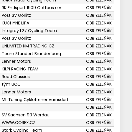
NARA Water Cycling Team
OBR ZELEŇÁK
RK Endspurt 1909 Cottbus e.V
OBR ZELEŇÁK
Post SV Görlitz
OBR ZELEŇÁK
KUCHYNĚ LÍPA
OBR ZELEŇÁK
Integray L27 Cycling Team
OBR ZELEŇÁK
Post SV Görlitz
OBR ZELEŇÁK
UNLIMITED KM TRADING CZ
OBR ZELEŇÁK
Team Standert Brandenburg
OBR ZELEŇÁK
Lenner Motors
OBR ZELEŇÁK
KILPI RACING TEAM
OBR ZELEŇÁK
Road Classics
OBR ZELEŇÁK
tým UCC
OBR ZELEŇÁK
Lenner Motors
OBR ZELEŇÁK
ML Tuning Cyklotrener Varnsdorf
OBR ZELEŇÁK
OBR ZELEŇÁK
SV Sachsen 90 Werdau
OBR ZELEŇÁK
WWW.COREX.CZ
OBR ZELEŇÁK
Stark Cycling Team
OBR ZELEŇÁK