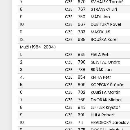
7.
CZE
670
ŠVIHÁLEK Tomáš
8.
CZE
767
STRÁNSKÝ Jiří
9.
CZE
750
MÁDL Jan
10.
CZE
667
DUBITZKÝ Pavel
11.
CZE
783
MAŠEK Jiří
12.
CZE
688
BOUŠKA Karel
Muži (1984-2004)
1.
CZE
845
FIALA Petr
2.
CZE
798
ŠEJSTAL Ondra
3.
CZE
738
BRŇÁK Jan
4.
CZE
854
KNIHA Petr
5.
CZE
809
KOPECKÝ Štěpán
6.
CZE
702
KUBIŠTA Martin
7.
CZE
769
DVOŘÁK Michal
8.
CZE
843
LEFFLER Kryštof
9.
CZE
691
HULA Robert
10.
CZE
711
HRADECKÝ Jaroslav