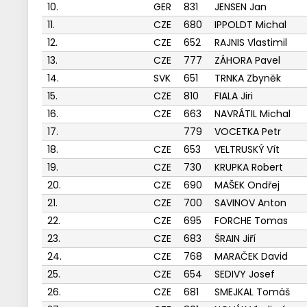
10.
GER
831
JENSEN Jan
11.
CZE
680
IPPOLDT Michal
12.
CZE
652
RAJNIS Vlastimil
13.
CZE
777
ZÁHORA Pavel
14.
SVK
651
TRNKA Zbyněk
15.
CZE
810
FIALA Jiri
16.
CZE
663
NAVRÁTIL Michal
17.
779
VOCETKA Petr
18.
CZE
653
VELTRUSKÝ Vít
19.
CZE
730
KRUPKA Robert
20.
CZE
690
MAŠEK Ondřej
21.
CZE
700
SAVINOV Anton
22.
CZE
695
FORCHE Tomas
23.
CZE
683
ŠRAIN Jiří
24.
CZE
768
MARAČEK David
25.
CZE
654
SEDIVY Josef
26.
CZE
681
SMEJKAL Tomáš