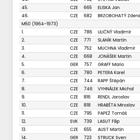
45.
CZE
665
ELISKA Jan
46.
CZE
682
BRZOBOHATÝ Zden
M50 (1964-1973)
1.
CZE
786
ULIČNÝ Vladimír
2.
CZE
771
SLANÍK Martin
3.
CZE
752
MUCHNA Vladimír
4.
CZE
668
JONÁŠEK Martin
5.
GER
757
GRAFF Mario
6.
CZE
780
PETERA Karel
7.
CZE
744
RAPP Štěpán
8.
CZE
746
VYHNÁLEK Michal
9.
CZE
816
RENDL Jaroslav
10.
CZE
818
HRABĚTA Miroslav
11.
CZE
795
PAPEŽ Tomáš
12.
SVK
739
LASUT Filip
13.
CZE
655
AUST Martin
14.
GER
723
STRUCK Sven