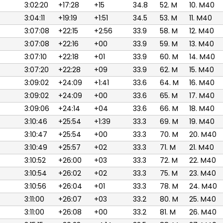
3:02:20
+17:28
+15
34.8
52. M
10. M40
3:04:11
+19:19
+1:51
34.5
53. M
11. M40
3:07:08
+22:15
+2:56
33.9
58. M
12. M40
3:07:08
+22:16
+00
33.9
59. M
13. M40
3:07:10
+22:18
+01
33.9
60. M
14. M40
3:07:20
+22:28
+09
33.9
62. M
15. M40
3:09:02
+24:09
+1:41
33.6
64. M
16. M40
3:09:02
+24:09
+00
33.6
65. M
17. M40
3:09:06
+24:14
+04
33.6
66. M
18. M40
3:10:46
+25:54
+1:39
33.3
69. M
19. M40
3:10:47
+25:54
+00
33.3
70. M
20. M40
3:10:49
+25:57
+02
33.3
71. M
21. M40
3:10:52
+26:00
+03
33.3
72. M
22. M40
3:10:54
+26:02
+02
33.3
75. M
23. M40
3:10:56
+26:04
+01
33.3
78. M
24. M40
3:11:00
+26:07
+03
33.2
80. M
25. M40
3:11:00
+26:08
+00
33.2
81. M
26. M40