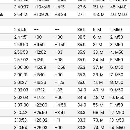
3:49:37
+1:04:45
+4:15
27.6
151. M
45. M40
ěk
3:54:12
+1:09:20
+4:34
27.1
153. M
46. M40
2:44:51
--
--
38.5
5. M
1. M50
2:44:51
+00
+00
38.5
6. M
2. M50
2:56:50
+11:59
+11:59
35.9
31. M
3. M50
2:56:53
+12:02
+03
35.9
33. M
4. M50
2:57:02
+12:11
+08
35.9
34. M
5. M50
3:00:00
+15:09
+2:58
35.3
37. M
6. M50
3:00:01
+15:10
+00
35.3
38. M
7. M50
3:01:27
+16:36
+1:25
35.0
41. M
8. M50
3:02:03
+17:12
+36
34.9
47. M
9. M50
3:02:04
+17:13
+00
34.9
48. M
10. M50
3:07:00
+22:09
+4:56
34.0
55. M
11. M50
3:10:42
+25:50
+3:41
33.3
68. M
12. M50
3:10:53
+26:02
+11
33.3
73. M
13. M50
3:10:54
+26:03
+00
33.3
74. M
14. M50