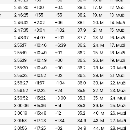
2:45:25
+55
+30
38.4
16. M
11. Muži
2:45:30
+1:00
+04
38.4
17. M
12. Muži
r
2:46:25
+1:55
+55
38.2
19. M
13. Muži
2:46:32
+2:02
+06
38.1
20. M
14. Muži
2:47:35
+3:04
+1:02
37.9
21. M
15. Muži
2:48:37
+4:07
+1:02
37.7
23. M
16. Muži
2:55:17
+10:46
+6:39
36.2
24. M
17. Muži
2:55:19
+10:49
+02
36.2
25. M
18. Muži
2:55:19
+10:49
+00
36.2
26. M
19. Muži
2:55:20
+10:49
+00
36.2
28. M
20. Muži
2:55:22
+10:52
+02
36.2
29. M
21. Muži
2:56:27
+11:57
+1:04
36.0
30. M
22. Muži
2:56:52
+12:22
+24
35.9
32. M
23. Muži
2:59:52
+15:22
+3:00
35.3
35. M
24. Muži
3:00:06
+15:36
+14
35.3
39. M
25. Muži
3:00:19
+15:48
+12
35.2
40. M
26. Muži
3:01:53
+17:23
+1:34
34.9
43. M
27. Muži
3:01:56
+17:25
+02
34.9
44. M
28. Muži