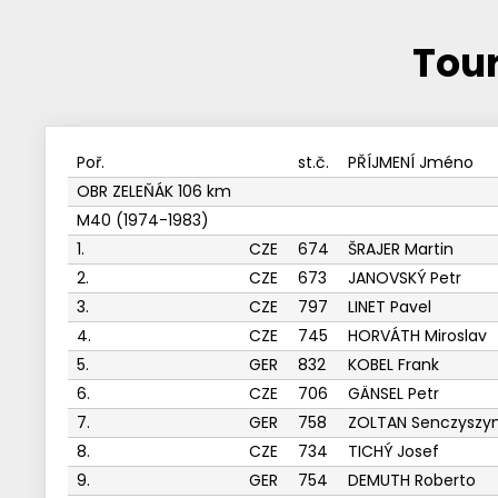
Tour
Poř.
st.č.
PŘÍJMENÍ Jméno
OBR ZELEŇÁK 106 km
M40 (1974-1983)
1.
CZE
674
ŠRAJER Martin
2.
CZE
673
JANOVSKÝ Petr
3.
CZE
797
LINET Pavel
4.
CZE
745
HORVÁTH Miroslav
5.
GER
832
KOBEL Frank
6.
CZE
706
GÄNSEL Petr
7.
GER
758
ZOLTAN Senczyszy
8.
CZE
734
TICHÝ Josef
9.
GER
754
DEMUTH Roberto