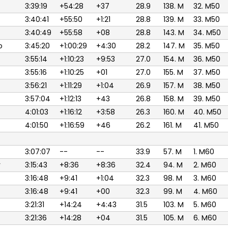
3:39:19
+54:28
+37
28.9
138. M
32. M50
3:40:41
+55:50
+1:21
28.8
139. M
33. M50
3:40:49
+55:58
+08
28.8
143. M
34. M50
o
3:45:20
+1:00:29
+4:30
28.2
147. M
35. M50
3:55:14
+1:10:23
+9:53
27.0
154. M
36. M50
3:55:16
+1:10:25
+01
27.0
155. M
37. M50
3:56:21
+1:11:29
+1:04
26.9
157. M
38. M50
3:57:04
+1:12:13
+43
26.8
158. M
39. M50
4:01:03
+1:16:12
+3:58
26.3
160. M
40. M50
4:01:50
+1:16:59
+46
26.2
161. M
41. M50
3:07:07
--
--
33.9
57. M
1. M60
r
3:15:43
+8:36
+8:36
32.4
94. M
2. M60
3:16:48
+9:41
+1:04
32.3
98. M
3. M60
3:16:48
+9:41
+00
32.3
99. M
4. M60
3:21:31
+14:24
+4:43
31.5
103. M
5. M60
3:21:36
+14:28
+04
31.5
105. M
6. M60