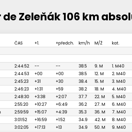
 de Zeleňák 106 km abso
ČAS
+1.
+předch.
km/h
M/Ž
kat.
2:44:52
--
--
38.5
9. M
1. M40
2:44:53
+00
+00
38.5
12. M
2. M40
2:45:23
+31
+30
38.4
15. M
3. M40
2:46:23
+1:31
+59
38.2
18. M
4. M40
2:48:30
+3:38
+2:07
37.7
22. M
5. M40
2:55:20
+10:27
+6:49
36.2
27. M
6. M40
n
2:59:59
+15:07
+4:39
35.3
36. M
7. M40
3:01:52
+16:59
+1:52
34.9
42. M
8. M40
3:02:05
+17:13
+13
34.9
50. M
9. M40