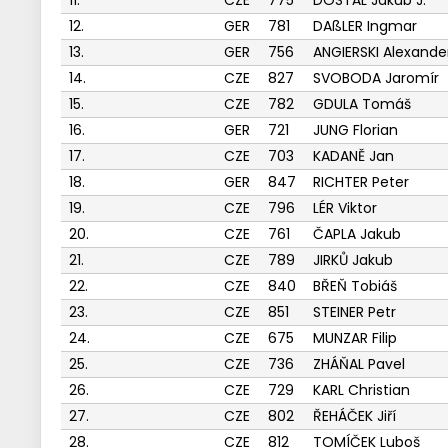
11.
CZE
775
DOSTÁL Jakub J.
12.
GER
781
DAßLER Ingmar
13.
GER
756
ANGIERSKI Alexande
14.
CZE
827
SVOBODA Jaromír
15.
CZE
782
GDULA Tomáš
16.
GER
721
JUNG Florian
17.
CZE
703
KADANĚ Jan
18.
GER
847
RICHTER Peter
19.
CZE
796
LÉR Viktor
20.
CZE
761
ČAPLA Jakub
21.
CZE
789
JIRKŮ Jakub
22.
CZE
840
BŘEŇ Tobiáš
23.
CZE
851
STEINER Petr
24.
CZE
675
MUNZAR Filip
25.
CZE
736
ZHÁŇAL Pavel
26.
CZE
729
KARL Christian
27.
CZE
802
ŘEHÁČEK Jiří
28.
CZE
812
TOMÍČEK Luboš