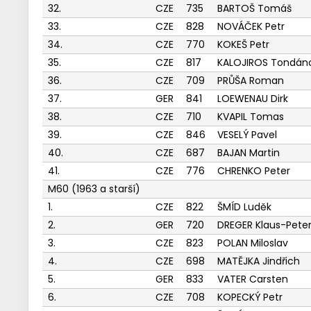
32.
CZE
735
BARTOŠ Tomáš
33.
CZE
828
NOVÁČEK Petr
34.
CZE
770
KOKEŠ Petr
35.
CZE
817
KALOJIROS Tondán
36.
CZE
709
PRŮŠA Roman
37.
GER
841
LOEWENAU Dirk
38.
CZE
710
KVAPIL Tomas
39.
CZE
846
VESELÝ Pavel
40.
CZE
687
BAJAN Martin
41.
CZE
776
CHRENKO Peter
M60 (1963 a starší)
1.
CZE
822
ŠMÍD Luděk
2.
GER
720
DREGER Klaus-Pete
3.
CZE
823
POLAN Miloslav
4.
CZE
698
MATĚJKA Jindřich
5.
GER
833
VATER Carsten
6.
CZE
708
KOPECKÝ Petr