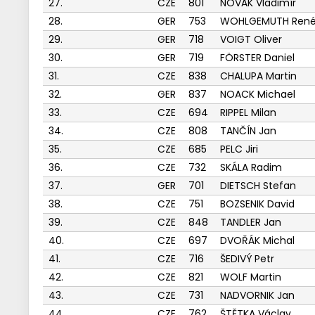
27.
CZE
801
NOVÁK Vladimír
28.
GER
753
WOHLGEMUTH Ren
29.
GER
718
VOIGT Oliver
30.
GER
719
FÖRSTER Daniel
31.
CZE
838
CHALUPA Martin
32.
GER
837
NOACK Michael
33.
CZE
694
RIPPEL Milan
34.
CZE
808
TANČÍN Jan
35.
CZE
685
PELC Jiri
36.
CZE
732
SKÁLA Radim
37.
GER
701
DIETSCH Stefan
38.
CZE
751
BOZSENIK David
39.
CZE
848
TANDLER Jan
40.
CZE
697
DVOŘÁK Michal
41.
CZE
716
ŠEDIVÝ Petr
42.
CZE
821
WOLF Martin
43.
CZE
731
NADVORNIK Jan
44.
CZE
762
ŠTĚTKA Václav