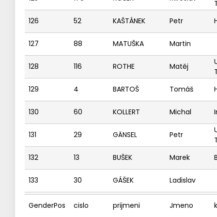
126
52
KAŠTÁNEK
Petr
127
88
MATUŠKA
Martin
128
116
ROTHE
Matěj
129
4
BARTOŠ
Tomáš
130
60
KOLLERT
Michal
131
29
GÄNSEL
Petr
132
13
BUŠEK
Marek
133
30
GÁŠEK
Ladislav
GenderPos
cislo
prijmeni
Jmeno