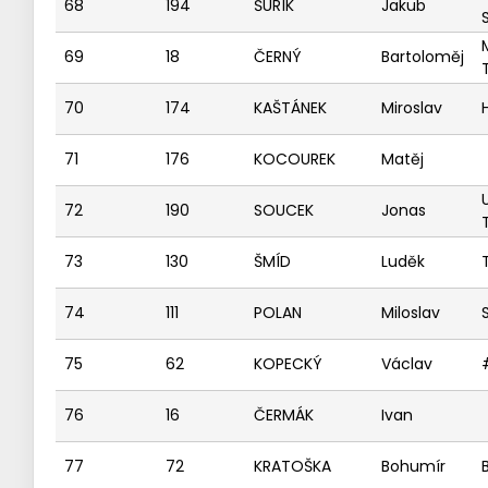
68
194
ŠURÍK
Jakub
69
18
ČERNÝ
Bartoloměj
70
174
KAŠTÁNEK
Miroslav
71
176
KOCOUREK
Matěj
72
190
SOUCEK
Jonas
73
130
ŠMÍD
Luděk
74
111
POLAN
Miloslav
75
62
KOPECKÝ
Václav
76
16
ČERMÁK
Ivan
77
72
KRATOŠKA
Bohumír