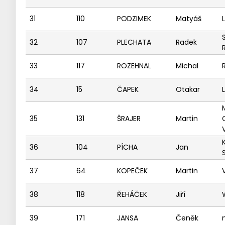
31
110
PODZIMEK
Matyáš
32
107
PLECHATA
Radek
33
117
ROZEHNAL
Michal
34
15
ČAPEK
Otakar
35
131
ŠRAJER
Martin
36
104
PÍCHA
Jan
37
64
KOPEČEK
Martin
38
118
ŘEHÁČEK
Jiří
39
171
JANSA
Čeněk