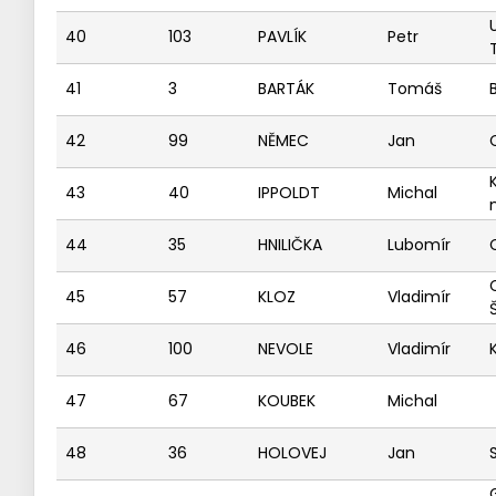
40
103
PAVLÍK
Petr
41
3
BARTÁK
Tomáš
42
99
NĚMEC
Jan
43
40
IPPOLDT
Michal
n
44
35
HNILIČKA
Lubomír
45
57
KLOZ
Vladimír
46
100
NEVOLE
Vladimír
47
67
KOUBEK
Michal
48
36
HOLOVEJ
Jan