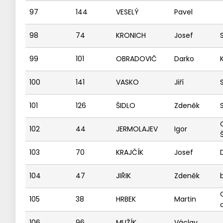
97
144
VESELÝ
Pavel
98
74
KRONICH
Josef
99
101
OBRADOVIČ
Darko
100
141
VASKO
Jiří
101
126
ŠIDLO
Zdeněk
102
44
JERMOLAJEV
Igor
103
70
KRAJČÍK
Josef
104
47
JIŘIK
Zdeněk
105
38
HRBEK
Martin
106
96
MUŽÍK
Václav