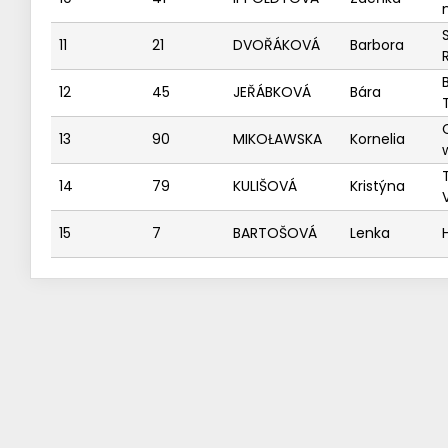
n
11
21
DVOŘÁKOVÁ
Barbora
12
45
JEŘÁBKOVÁ
Bára
13
90
MIKOŁAWSKA
Kornelia
14
79
KULIŠOVÁ
Kristýna
15
7
BARTOŠOVÁ
Lenka