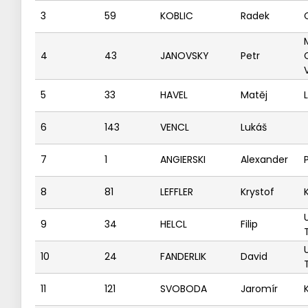
3
59
KOBLIC
Radek
4
43
JANOVSKY
Petr
5
33
HAVEL
Matěj
6
143
VENCL
Lukáš
7
1
ANGIERSKI
Alexander
8
81
LEFFLER
Krystof
9
34
HELCL
Filip
10
24
FANDERLIK
David
11
121
SVOBODA
Jaromír