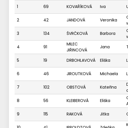
1
69
KOVAŘÍKOVÁ
Iva
2
42
JANDOVÁ
Veronika
3
134
ŠVRČKOVÁ
Barbora
MILEC
4
91
Jana
JIŘINCOVÁ
5
19
DRBOHLAVOVÁ
Eliška
6
46
JIROUTKOVÁ
Michaela
7
102
OBSTOVÁ
Kateřina
8
56
KLEIBEROVÁ
Eliška
9
115
RAKOVÁ
Jitka
10
41
IPPOLDTOVÁ
Zdeňka