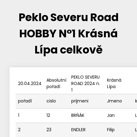
Peklo Severu Road
HOBBY N°1 Krásná
Lípa celkově
PEKLO SEVERU
Absolutní
Krásná
20.04.2024
ROAD 2024 n.
pořadí
Lípa
1
pořadí
cislo
prijmeni
Jmeno
1
12
BRŇÁK
Jan
2
23
ENDLER
Filip