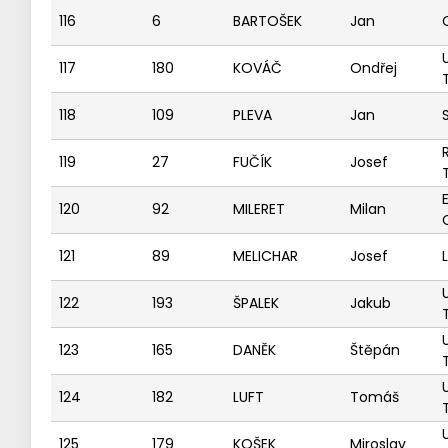
116
6
BARTOŠEK
Jan
117
180
KOVÁČ
Ondřej
118
109
PLEVA
Jan
119
27
FUČÍK
Josef
120
92
MILERET
Milan
121
89
MELICHAR
Josef
122
193
ŠPALEK
Jakub
123
165
DANĚK
Štěpán
124
182
LUFT
Tomáš
125
179
KOŠEK
Miroslav