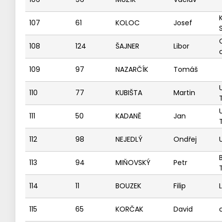
107
61
KOLOC
Josef
108
124
ŠAJNER
Libor
109
97
NAZARČÍK
Tomáš
110
77
KUBIŠTA
Martin
111
50
KADANĚ
Jan
112
98
NEJEDLÝ
Ondřej
113
94
MIŇOVSKÝ
Petr
114
11
BOUZEK
Filip
115
65
KORČAK
David