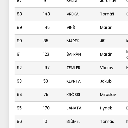
87
9
BENDL
Jaroslav
88
148
VRBKA
Tomáš
89
145
VINŠ
Martin
90
85
MAREK
Jiří
91
123
ŠAFRÁN
Martin
92
197
ZEMLER
Václav
93
53
KEPRTA
Jakub
94
75
KRÖSSL
Miroslav
95
170
JANATA
Hynek
96
10
BLÜMEL
Tomáš