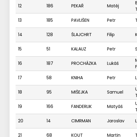
12
186
PEKAŘ
Matěj
13
185
PAVLIŠEN
Petr
14
128
ŠLAJCHRT
Filip
15
51
KALAUZ
Petr
16
187
PROCHÁZKA
Lukáš
17
58
KNIHA
Petr
18
95
MIŠEJKA
Samuel
19
166
FANDERLIK
Matyáš
20
14
CIMRMAN
Jaroslav
21
68
KOUT
Martin