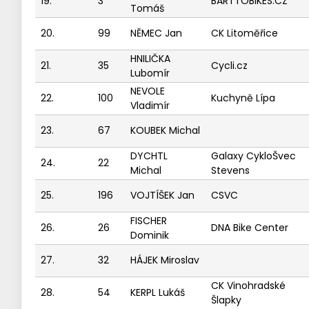
19.
3
BARTTOBIKES.CZ
Tomáš
20.
99
NĚMEC Jan
CK Litoměřice
HNILIČKA
21.
35
Cycli.cz
Lubomír
NEVOLE
22.
100
Kuchyně Lípa
Vladimír
23.
67
KOUBEK Michal
DYCHTL
Galaxy CykloŠvec
24.
22
Michal
Stevens
25.
196
VOJTÍŠEK Jan
CSVC
FISCHER
26.
26
DNA Bike Center
Dominik
27.
32
HÁJEK Miroslav
CK Vinohradské
28.
54
KERPL Lukáš
Šlapky