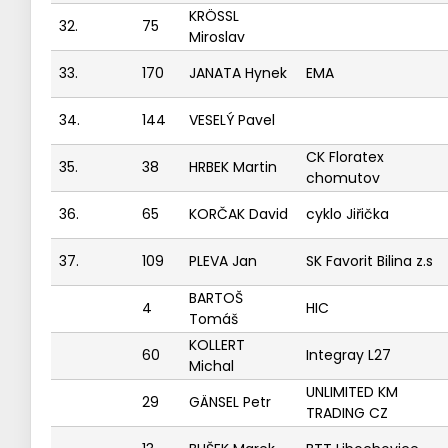
KRÖSSL
32.
75
Miroslav
33.
170
JANATA Hynek
EMA
34.
144
VESELÝ Pavel
CK Floratex
35.
38
HRBEK Martin
chomutov
36.
65
KORČAK David
cyklo Jiřička
37.
109
PLEVA Jan
SK Favorit Bilina z.s
BARTOŠ
4
HIC
Tomáš
KOLLERT
60
Integray L27
Michal
UNLIMITED KM
29
GÄNSEL Petr
TRADING CZ