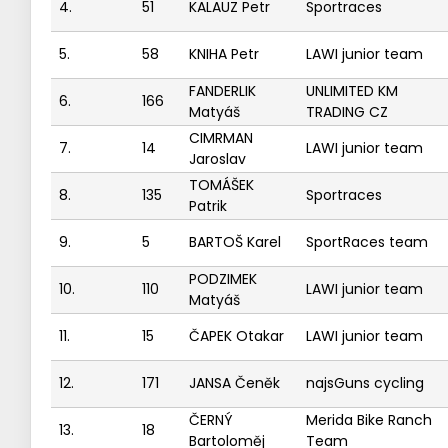
4.
51
KALAUZ Petr
Sportraces
5.
58
KNIHA Petr
LAWI junior team
FANDERLIK
UNLIMITED KM
6.
166
Matyáš
TRADING CZ
CIMRMAN
7.
14
LAWI junior team
Jaroslav
TOMÁŠEK
8.
135
Sportraces
Patrik
9.
5
BARTOŠ Karel
SportRaces team
PODZIMEK
10.
110
LAWI junior team
Matyáš
11.
15
ČAPEK Otakar
LAWI junior team
12.
171
JANSA Čeněk
najsGuns cycling
ČERNÝ
Merida Bike Ranch
13.
18
Bartoloměj
Team