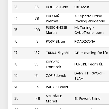
13.
36
HOLOVEJ Jan
SKP Most
KUCHAŘ
AC Sparta Praha
14.
78
Přemysl
Cycling Akademie
PLESCHINGER
ML Tuning -
15.
108
Martin
CykloTrener.com
16.
113
POSPISIL Jiri
ROAD2KONA
17.
137
TRNKA Zbyněk
CFL - cycling for life
KLECKER
18.
55
FUNBIKE Team ÚL
František
DANY-FIT-SPORT-
19.
151
ZOF Zdenek
TEAM
20.
114
RADZO David
VYHNÁLEK
21.
149
SK Favorit Bílina
Michal