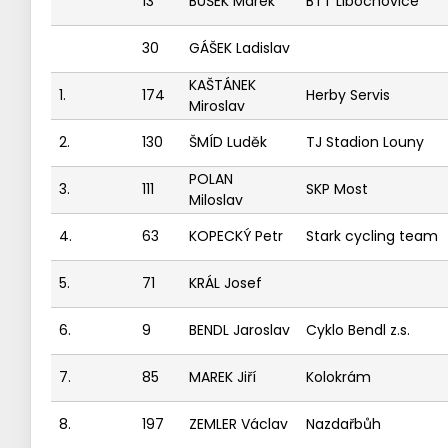
13
BUŠEK Marek
BTT Libochovice
30
GÁŠEK Ladislav
KAŠTÁNEK
1.
174
Herby Servis
Miroslav
2.
130
ŠMÍD Luděk
TJ Stadion Louny
POLAN
3.
111
SKP Most
Miloslav
4.
63
KOPECKÝ Petr
Stark cycling team
5.
71
KRÁL Josef
6.
9
BENDL Jaroslav
Cyklo Bendl z.s.
7.
85
MAREK Jiří
Kolokrám
8.
197
ZEMLER Václav
Nazdařbůh