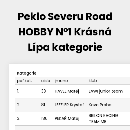
Peklo Severu Road
HOBBY N°1 Krásná
Lípa kategorie
Kategorie
poř.kat.
cislo
jmeno
klub
1.
33
HAVEL Matěj
LAWI junior team
2.
81
LEFFLER Krystof
Kovo Praha
BRILON RACING
3.
186
PEKAŘ Matěj
TEAM MB