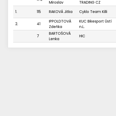
Miroslav
TRADING CZ
1.
115
RAKOVÁ Jitka
Cyklo Team Killi
IPPOLDTOVÁ
KUC Bikesport Ústí
2.
41
Zdeňka
n.L.
BARTOŠOVÁ
7
HIC
Lenka