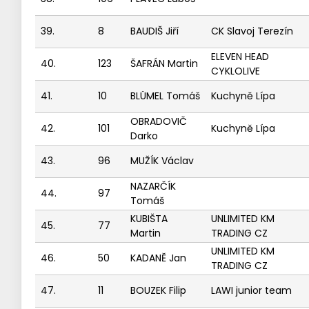
39.
8
BAUDIŠ Jiří
CK Slavoj Terezín
ELEVEN HEAD
40.
123
ŠAFRÁN Martin
CYKLOLIVE
41.
10
BLÜMEL Tomáš
Kuchyně Lípa
OBRADOVIČ
42.
101
Kuchyně Lípa
Darko
43.
96
MUŽÍK Václav
NAZARČÍK
44.
97
Tomáš
KUBIŠTA
UNLIMITED KM
45.
77
Martin
TRADING CZ
UNLIMITED KM
46.
50
KADANĚ Jan
TRADING CZ
47.
11
BOUZEK Filip
LAWI junior team