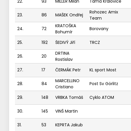
22.
93
MILLER Milan
Tama Královice
Rohozec Amix
23.
86
MAŠEK Ondřej
Team
KRATOŠKA
24.
72
Borovany
Bohumír
25.
192
ŠEDIVÝ Jiří
TRCZ
DRTINA
26.
20
Rostislav
27.
17
ČERMÁK Petr
KL sport Most
MARCELLINO
28.
84
Post Sv Görlitz
Cristiano
29.
148
VRBKA Tomáš
Cyklo ATOM
30.
145
VINŠ Martin
31.
53
KEPRTA Jakub