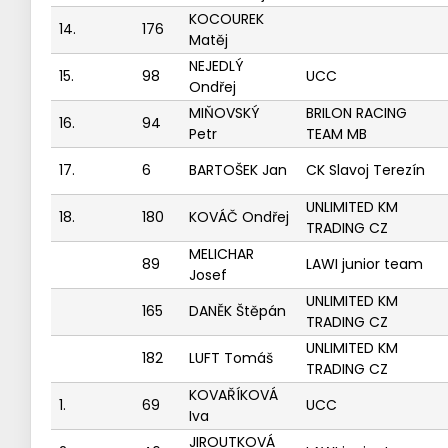
KOCOUREK
14.
176
Matěj
NEJEDLÝ
15.
98
UCC
Ondřej
MIŇOVSKÝ
BRILON RACING
16.
94
Petr
TEAM MB
17.
6
BARTOŠEK Jan
CK Slavoj Terezín
UNLIMITED KM
18.
180
KOVÁČ Ondřej
TRADING CZ
MELICHAR
89
LAWI junior team
Josef
UNLIMITED KM
165
DANĚK Štěpán
TRADING CZ
UNLIMITED KM
182
LUFT Tomáš
TRADING CZ
KOVAŘÍKOVÁ
1.
69
UCC
Iva
JIROUTKOVÁ