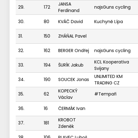
JANSA
29.
172
najsGuns cycling
Ferdinand
30.
80
KVÁČ David
Kuchyně Lípa
31.
150
ZHÁŇAL Pavel
32.
162
BERGER Ondřej
najsGuns cycling
KCL Kooperativa
33.
194
ŠURÍK Jakub
Svijany
UNLIMITED KM
34.
190
SOUCEK Jonas
TRADING CZ
KOPECKÝ
35.
62
#Tempaři
Václav
36.
16
ČERMÁK Ivan
KROBOT
37.
181
Zdeněk
38.
106
PLAVEC Luboš