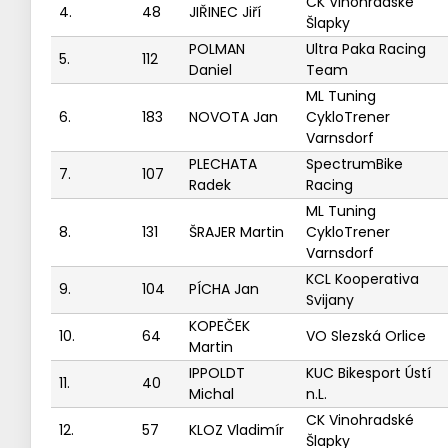
CK Vinohradské
4.
48
JIŘINEC Jiří
Šlapky
POLMAN
Ultra Paka Racing
5.
112
Daniel
Team
ML Tuning
6.
183
NOVOTA Jan
CykloTrener
Varnsdorf
PLECHATA
SpectrumBike
7.
107
Radek
Racing
ML Tuning
8.
131
ŠRAJER Martin
CykloTrener
Varnsdorf
KCL Kooperativa
9.
104
PÍCHA Jan
Svijany
KOPEČEK
10.
64
VO Slezská Orlice
Martin
IPPOLDT
KUC Bikesport Ústí
11.
40
Michal
n.L.
CK Vinohradské
12.
57
KLOZ Vladimír
Šlapky