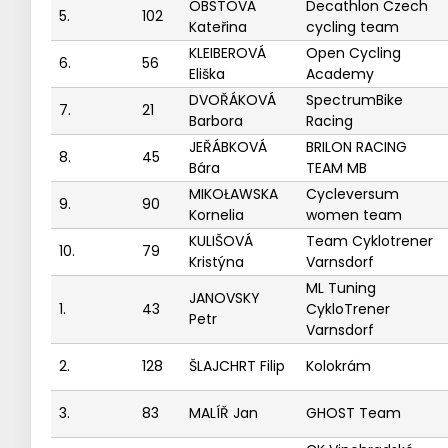
OBSTOVÁ
Decathlon Czech
5.
102
Kateřina
cycling team
KLEIBEROVÁ
Open Cycling
6.
56
Eliška
Academy
DVOŘÁKOVÁ
SpectrumBike
7.
21
Barbora
Racing
JEŘÁBKOVÁ
BRILON RACING
8.
45
Bára
TEAM MB
MIKOŁAWSKA
Cycleversum
9.
90
Kornelia
women team
KULIŠOVÁ
Team Cyklotrener
10.
79
Kristýna
Varnsdorf
ML Tuning
JANOVSKY
1.
43
CykloTrener
Petr
Varnsdorf
2.
128
ŠLAJCHRT Filip
Kolokrám
3.
83
MALÍŘ Jan
GHOST Team