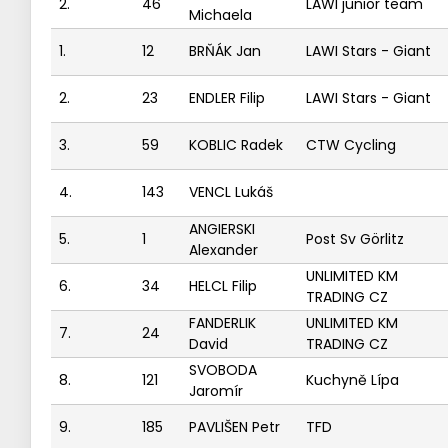
2.
46
LAWI junior team
Michaela
1.
12
BRŇÁK Jan
LAWI Stars - Giant
2.
23
ENDLER Filip
LAWI Stars - Giant
3.
59
KOBLIC Radek
CTW Cycling
4.
143
VENCL Lukáš
ANGIERSKI
5.
1
Post Sv Görlitz
Alexander
UNLIMITED KM
6.
34
HELCL Filip
TRADING CZ
FANDERLIK
UNLIMITED KM
7.
24
David
TRADING CZ
SVOBODA
8.
121
Kuchyně Lípa
Jaromír
9.
185
PAVLIŠEN Petr
TFD