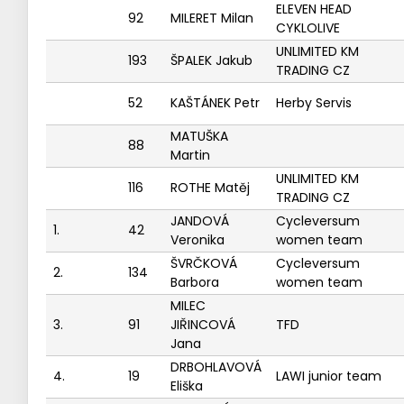
ELEVEN HEAD
92
MILERET Milan
CYKLOLIVE
UNLIMITED KM
193
ŠPALEK Jakub
TRADING CZ
52
KAŠTÁNEK Petr
Herby Servis
MATUŠKA
88
Martin
UNLIMITED KM
116
ROTHE Matěj
TRADING CZ
JANDOVÁ
Cycleversum
1.
42
Veronika
women team
ŠVRČKOVÁ
Cycleversum
2.
134
Barbora
women team
MILEC
3.
91
JIŘINCOVÁ
TFD
Jana
DRBOHLAVOVÁ
4.
19
LAWI junior team
Eliška