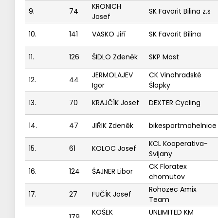
KRONICH
9.
74
SK Favorit Bilina z.s
Josef
10.
141
VASKO Jiří
SK Favorit Bílina
11.
126
ŠIDLO Zdeněk
SKP Most
JERMOLAJEV
CK Vinohradské
12.
44
Igor
Šlapky
13.
70
KRAJČÍK Josef
DEXTER Cycling
14.
47
JIŘIK Zdeněk
bikesportmohelnice
KCL Kooperativa-
15.
61
KOLOC Josef
Svijany
CK Floratex
16.
124
ŠAJNER Libor
chomutov
Rohozec Amix
17.
27
FUČÍK Josef
Team
KOŠEK
UNLIMITED KM
179