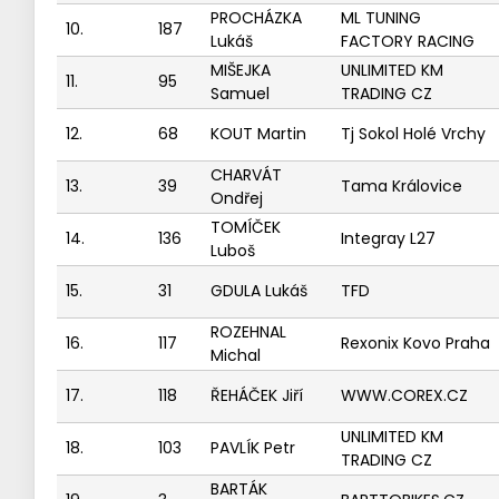
PROCHÁZKA
ML TUNING
10.
187
Lukáš
FACTORY RACING
MIŠEJKA
UNLIMITED KM
11.
95
Samuel
TRADING CZ
12.
68
KOUT Martin
Tj Sokol Holé Vrchy
CHARVÁT
13.
39
Tama Královice
Ondřej
TOMÍČEK
14.
136
Integray L27
Luboš
15.
31
GDULA Lukáš
TFD
ROZEHNAL
16.
117
Rexonix Kovo Praha
Michal
17.
118
ŘEHÁČEK Jiří
WWW.COREX.CZ
UNLIMITED KM
18.
103
PAVLÍK Petr
TRADING CZ
BARTÁK