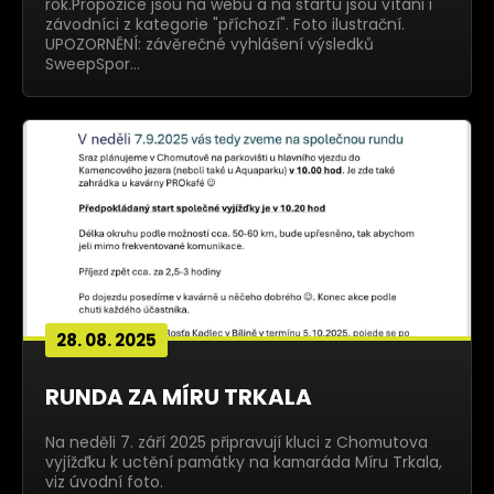
rok.Propozice jsou na webu a na startu jsou vítáni i
závodníci z kategorie "příchozí". Foto ilustrační.
UPOZORNĚNÍ: závěrečné vyhlášení výsledků
SweepSpor…
28. 08. 2025
RUNDA ZA MÍRU TRKALA
Na neděli 7. září 2025 připravují kluci z Chomutova
vyjížďku k uctění památky na kamaráda Míru Trkala,
viz úvodní foto.