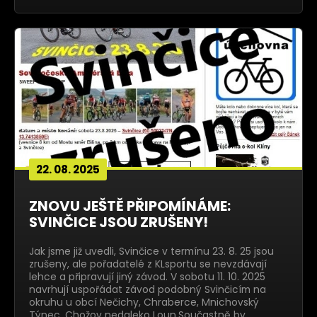
22. 08. 2025
ZNOVU JEŠTĚ PŘIPOMÍNÁME:
SVINČICE JSOU ZRUŠENY!
Jak jsme již uvedli, Svinčice v termínu 23. 8. 25 jsou
zrušeny, ale pořadatelé z KLsportu se nevzdávají
lehce a připravují jiný závod. V sobotu 11. 10. 2025
navrhují uspořádat závod podobný Svinčicím na
okruhu u obcí Nečichy, Chraberce, Mnichovský
Týnec, Chožov nedaleko Loun.Součastně by