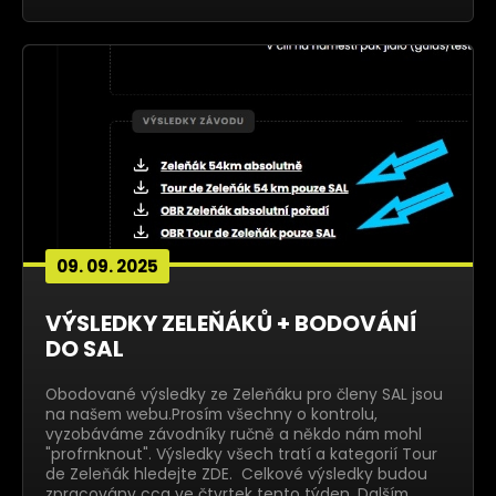
09. 09. 2025
VÝSLEDKY ZELEŇÁKŮ + BODOVÁNÍ
DO SAL
Obodované výsledky ze Zeleňáku pro členy SAL jsou
na našem webu.Prosím všechny o kontrolu,
vyzobáváme závodníky ručně a někdo nám mohl
"profrnknout". Výsledky všech tratí a kategorií Tour
de Zeleňák hledejte ZDE. Celkové výsledky budou
zpracovány cca ve čtvrtek tento týden. Dalším