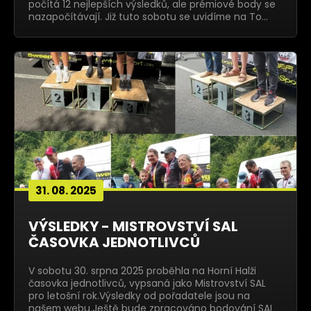
počítá 12 nejlepších výsledků, ale prémiové body se
nazapočítávají. Již tuto sobotu se uvidíme na To…
31. 08. 2025
VÝSLEDKY - MISTROVSTVÍ SAL
ČASOVKA JEDNOTLIVCŮ
V sobotu 30. srpna 2025 proběhla na Horní Halži
časovka jednotlivců, vypsaná jako Mistrovství SAL
pro letošní rok.Výsledky od pořadatele jsou na
našem webu.Ještě bude zpracováno bodování SAL