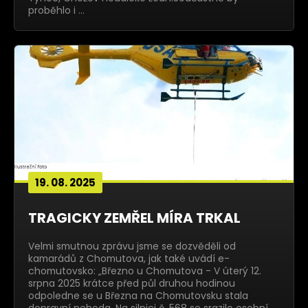
proběhlo i …
19. 08. 2025
TRAGICKY ZEMŘEL MÍRA TRKAL
Velmi smutnou zprávu jsme se dozvěděli od
kamarádů z Chomutova, jak také uvádí e-
chomutovsko: „Březno u Chomutova - V úterý 12.
srpna 2025 krátce před půl druhou hodinou
odpoledne se u Března na Chomutovsku stala