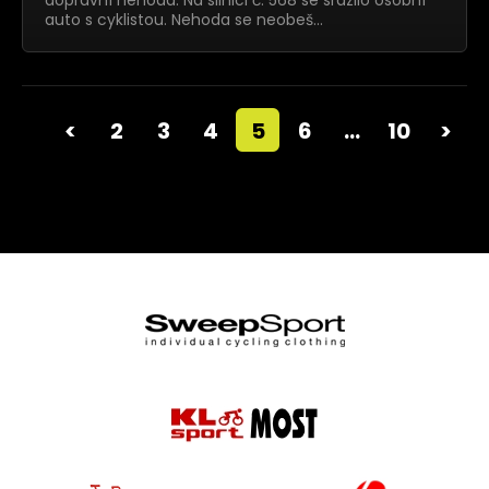
dopravní nehoda. Na silnici č. 568 se srazilo osobní
auto s cyklistou. Nehoda se neobeš…
<
2
3
4
5
6
…
10
>