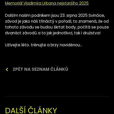
Memoriál Vladimíra Urbana nejstaršího 2025
Dalším našim podnikem jsou 23. srpna 2025 Svinčice,
závod je jako náš třináctý v pořadí, to znamená, že od
tohoto závodu se budou škrtat body, počítá se pouze
dvanáct závodů a to jak jednotlivci, tak i družstva!
Užívejte léto. trénujte a brzy naviděnou...
ZPĚT NA SEZNAM ČLÁNKŮ
DALŠÍ ČLÁNKY