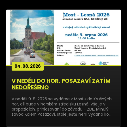
04. 08. 2026
V NEDĚLI DO HOR, POSAZAVÍ ZATÍM
NEDOŘEŠENO
V neděli 9. 8. 2026 se vydáme z Mostu do Krušných
hor, cíl bude v horském středisku Lesná. Vše je v
propozicích, přihlašování do závodu - ZDE. Minulý
závod Kolem Posázaví, stále ještě není vydáno ko…