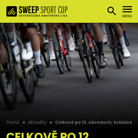
MENU
Domů
Aktuality
Celkově po 12. závodech, Svinčice
CELKOVĚ PO 12.