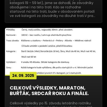
kategorii 19 – 59 let), jsme se dohodli, že závodníky
obodujeme i na této trati. Kdo se rozhodne
startovat na této trati, bude v obodovaném pořadí
ve své kategorii za závodníky na dlouhé trati.V pra…
24. 09. 2025
CELKOVÉ VÝSLEDKY, MARATON,
BUŘŤÁK, SRDCAŘ ROKU A FINÁLE.
Celkové výsledky po 15. závodu letošního ročníku