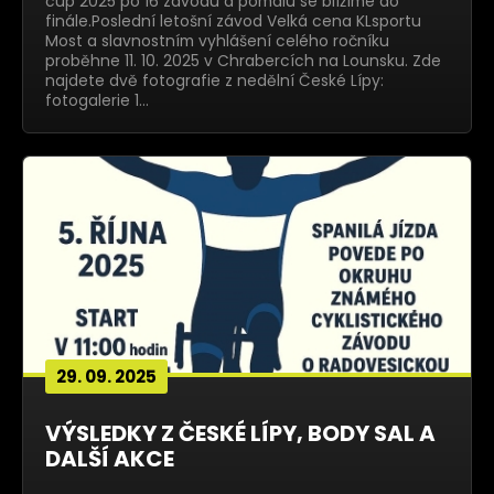
cup 2025 po 16 závodu a pomalu se blížíme do
finále.Poslední letošní závod Velká cena KLsportu
Most a slavnostním vyhlášení celého ročníku
proběhne 11. 10. 2025 v Chrabercích na Lounsku. Zde
najdete dvě fotografie z nedělní České Lípy:
fotogalerie 1…
29. 09. 2025
VÝSLEDKY Z ČESKÉ LÍPY, BODY SAL A
DALŠÍ AKCE