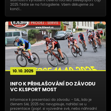
slavnostní vyhlášení celého ročníku SweepSport cup
2025.Těšte se na fotogalerie. Všem děkujeme za
končí…
10. 10. 2025
INFO K PŘIHLAŠOVÁNÍ DO ZÁVODU
VC KLSPORT MOST
Informace k prezentaci do závodu: - SAL, kdo je
členem SAL 2025 nic nevypisuje, nahlásí se u
prezentace (popř. si vyzvedne své, nebo náhradní