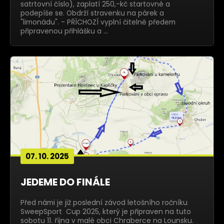
satrtovní číslo), zaplatí 250,-kč startovné a
podepíše se. Obdrží stravenku na párek a
"limonádu". - PŘÍCHOZÍ vyplní čitelně předem
připravenou přihlášku a …
07. 10. 2025
JEDEME DO FINÁLE
Před námi je již poslední závod letošního ročníku
SweepSport Cup 2025, který je připraven na tuto
sobotu 11. října v malé obci Chraberce na Lounsku.