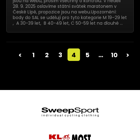
jsou na webu, prosím všechny o kontrolu. V neděli
28. 9. 2025 oslavíme státní svátek maratonem v
České Lípě, propozice jsou na webu.Upozornění:
body do SAL se udělují pro tyto kategorie M 19–29 let
, A 30-39 let, B 40-49 let, C 50-59 let na dlouhé …
<
1
2
3
4
5
…
10
>