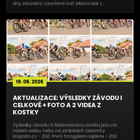
dny závodění. Uzavřená trať. Mistrovské t…
19. 06. 2026
AKTUALIZACE: VÝSLEDKY ZÁVODU I
CELKOVÉ + FOTO A 2 VIDEA Z
KOSTKY
Výsledky závodu O Radovesickou kostku jsou na
našem webu, nebo na stránkách časomíry
stopnito.cz - ZDE. První fotogalerii najdete - ZDE.