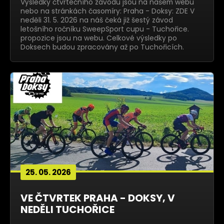
Výsledky čtvrtečního závodu jsou na našem webu
nebo na stránkách časomíry: Praha - Doksy: ZDE V
neděli 31. 5. 2026 na náš čeká již šestý závod
letošního ročníku SweepSport cupu - Tuchořice.
propozice jsou na webu. Celkové výsledky po
Doksech budou zpracovány až po Tuchořicích.
25. 05. 2026
VE ČTVRTEK PRAHA - DOKSY, V
NEDĚLI TUCHOŘICE