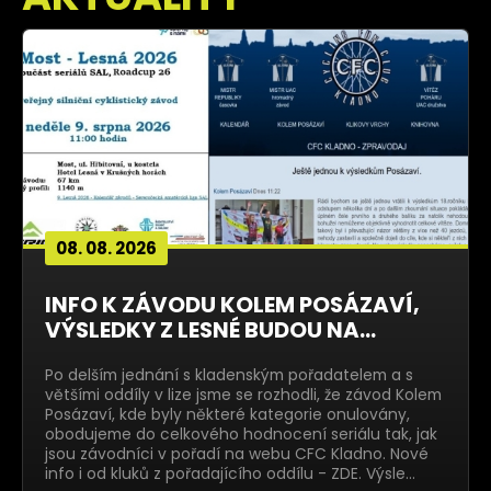
08. 08. 2026
INFO K ZÁVODU KOLEM POSÁZAVÍ,
VÝSLEDKY Z LESNÉ BUDOU NA...
Po delším jednání s kladenským pořadatelem a s
většími oddíly v lize jsme se rozhodli, že závod Kolem
Posázaví, kde byly některé kategorie onulovány,
obodujeme do celkového hodnocení seriálu tak, jak
jsou závodníci v pořadí na webu CFC Kladno. Nové
info i od kluků z pořadajícího oddílu - ZDE. Výsle…