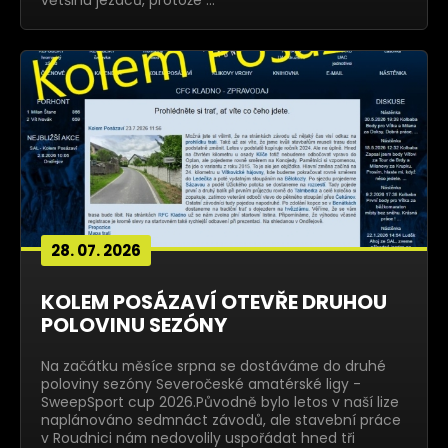
většinu jezdců, protože …
28. 07. 2026
KOLEM POSÁZAVÍ OTEVŘE DRUHOU
POLOVINU SEZÓNY
Na začátku měsíce srpna se dostáváme do druhé
poloviny sezóny Severočeské amatérské ligy -
SweepSport cup 2026.Původně bylo letos v naší lize
naplánováno sedmnáct závodů, ale stavební práce
v Roudnici nám nedovolily uspořádat hned tři