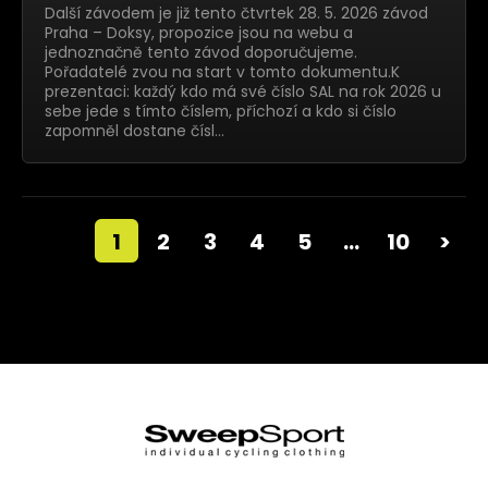
Další závodem je již tento čtvrtek 28. 5. 2026 závod
Praha – Doksy, propozice jsou na webu a
jednoznačně tento závod doporučujeme.
Pořadatelé zvou na start v tomto dokumentu.K
prezentaci: každý kdo má své číslo SAL na rok 2026 u
sebe jede s tímto číslem, příchozí a kdo si číslo
zapomněl dostane čísl…
1
2
3
4
5
…
10
>