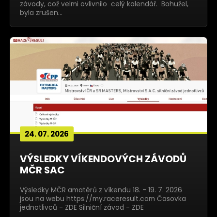
závody, což velmi ovlivnilo celý kalendář. Bohužel,
byla zrušen…
24. 07. 2026
VÝSLEDKY VÍKENDOVÝCH ZÁVODŮ
MČR SAC
Výsledky MČR amatérů z víkendu 18. - 19. 7. 2026
jsou na webu https://my.raceresult.com Časovka
jednotlivců - ZDE Silniční závod - ZDE