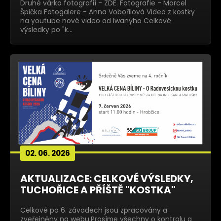
Druhé várka fotografií - ZDE. Fotografie - Marcel
Špička Fotogalere - Anna Vobořilová Video z kostky
na youtube nové video od Iwanyho Celkové
výsledky po "k…
02. 06. 2026
AKTUALIZACE: CELKOVÉ VÝSLEDKY,
TUCHOŘICE A PŘÍŠTĚ "KOSTKA"
Celkové po 6. závodech jsou zpracovány a
zveřejněny na webu.Prosíme všechny o kontrolu a