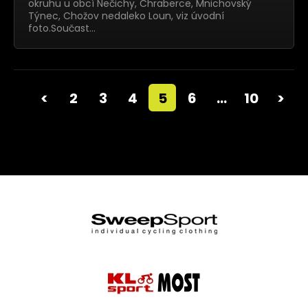
okruhu u obcí Nečichy, Chraberce, Mnichovský
Týnec, Chožov nedaleko Loun, viz úvodní
foto.Součast…
<
2
3
4
5
6
…
10
>