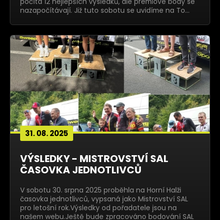
počítá 12 nejlepších výsledků, ale prémiové body se
nazapočítávají. Již tuto sobotu se uvidíme na To…
31. 08. 2025
VÝSLEDKY - MISTROVSTVÍ SAL
ČASOVKA JEDNOTLIVCŮ
V sobotu 30. srpna 2025 proběhla na Horní Halži
časovka jednotlivců, vypsaná jako Mistrovství SAL
pro letošní rok.Výsledky od pořadatele jsou na
našem webu.Ještě bude zpracováno bodování SAL