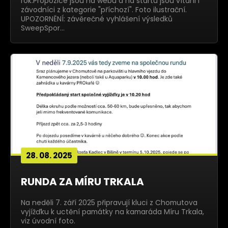
rok.Propozice jsou na webu a na startu jsou vítáni i
závodníci z kategorie "příchozí". Foto ilustrační.
UPOZORNĚNÍ: závěrečné vyhlášení výsledků
SweepSpor…
28. 08. 2025
RUNDA ZA MÍRU TRKALA
Na neděli 7. září 2025 připravují kluci z Chomutova
vyjížďku k uctění památky na kamaráda Míru Trkala,
viz úvodní foto.