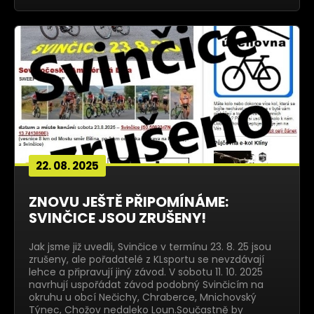
22. 08. 2025
ZNOVU JEŠTĚ PŘIPOMÍNÁME:
SVINČICE JSOU ZRUŠENY!
Jak jsme již uvedli, Svinčice v termínu 23. 8. 25 jsou
zrušeny, ale pořadatelé z KLsportu se nevzdávají
lehce a připravují jiný závod. V sobotu 11. 10. 2025
navrhují uspořádat závod podobný Svinčicím na
okruhu u obcí Nečichy, Chraberce, Mnichovský
Týnec, Chožov nedaleko Loun.Součastně by