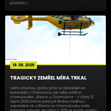
proběhlo i …
19. 08. 2025
TRAGICKY ZEMŘEL MÍRA TRKAL
Velmi smutnou zprávu jsme se dozvěděli od
kamarádů z Chomutova, jak také uvádí e-
chomutovsko: „Březno u Chomutova - V úterý 12.
srpna 2025 krátce před půl druhou hodinou
odpoledne se u Března na Chomutovsku stala
dopravní nehoda. Na silnici č. 568 se srazilo osobní