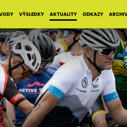
VODY
VÝSLEDKY
AKTUALITY
ODKAZY
ARCHI