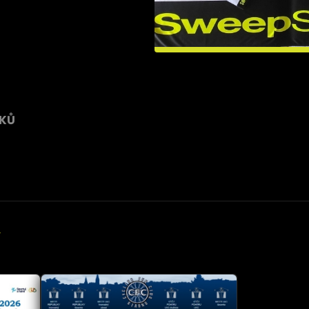
NKŮ
Y