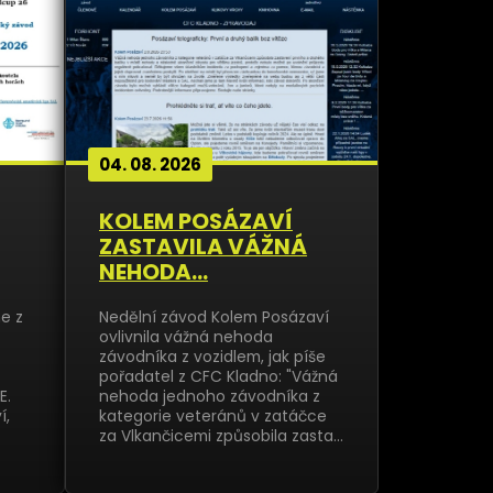
04. 08. 2026
KOLEM POSÁZAVÍ
ZASTAVILA VÁŽNÁ
NEHODA...
me z
Nedělní závod Kolem Posázaví
ovlivnila vážná nehoda
závodníka z vozidlem, jak píše
pořadatel z CFC Kladno: "Vážná
E.
nehoda jednoho závodníka z
í,
kategorie veteránů v zatáčce
za Vlkančicemi způsobila zasta…