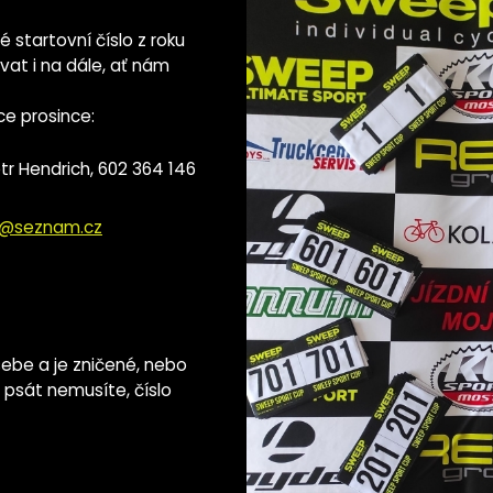
é startovní číslo z roku
vat i na dále, ať nám
ce prosince:
tr Hendrich, 602 364 146
a@seznam.cz
sebe a je zničené, nebo
c psát nemusíte, číslo