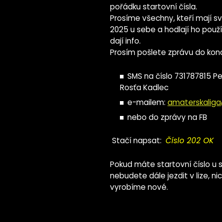
pořádku startovní čísla.
Prosíme všechny, kteří mají sv
2025 u sebe a hodlají ho použí
dají info.
Prosím pošlete zprávu do kon
SMS na číslo 731787815 Pe
Rosťa Kadlec
e-mailem:
amaterskalig
nebo do zprávy na FB
Stačí napsat:
Číslo 202 OK
Pokud máte startovní číslo u 
nebudete dále jezdit v lize, ni
vyrobíme nové.