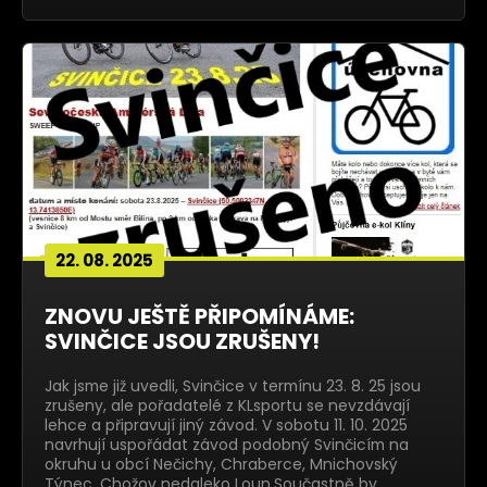
22. 08. 2025
ZNOVU JEŠTĚ PŘIPOMÍNÁME:
SVINČICE JSOU ZRUŠENY!
Jak jsme již uvedli, Svinčice v termínu 23. 8. 25 jsou
zrušeny, ale pořadatelé z KLsportu se nevzdávají
lehce a připravují jiný závod. V sobotu 11. 10. 2025
navrhují uspořádat závod podobný Svinčicím na
okruhu u obcí Nečichy, Chraberce, Mnichovský
Týnec, Chožov nedaleko Loun.Součastně by