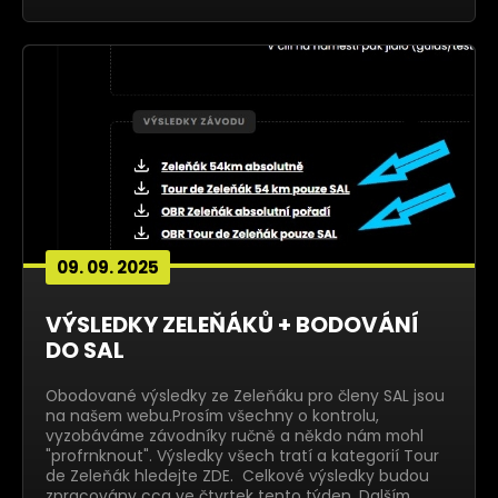
09. 09. 2025
VÝSLEDKY ZELEŇÁKŮ + BODOVÁNÍ
DO SAL
Obodované výsledky ze Zeleňáku pro členy SAL jsou
na našem webu.Prosím všechny o kontrolu,
vyzobáváme závodníky ručně a někdo nám mohl
"profrnknout". Výsledky všech tratí a kategorií Tour
de Zeleňák hledejte ZDE. Celkové výsledky budou
zpracovány cca ve čtvrtek tento týden. Dalším