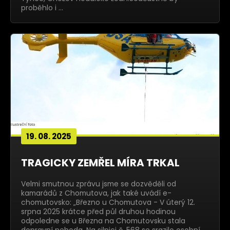
proběhlo i …
19. 08. 2025
TRAGICKY ZEMŘEL MÍRA TRKAL
Velmi smutnou zprávu jsme se dozvěděli od
kamarádů z Chomutova, jak také uvádí e-
chomutovsko: „Březno u Chomutova - V úterý 12.
srpna 2025 krátce před půl druhou hodinou
odpoledne se u Března na Chomutovsku stala