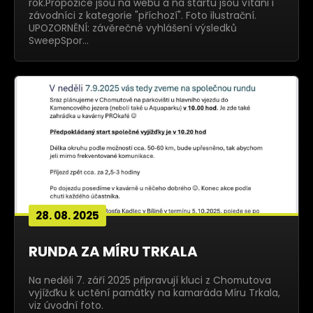
rok.Propozice jsou na webu a na startu jsou vítáni i
závodníci z kategorie "příchozí". Foto ilustrační.
UPOZORNĚNÍ: závěrečné vyhlášení výsledků
SweepSpor…
28. 08. 2025
RUNDA ZA MÍRU TRKALA
Na neděli 7. září 2025 připravují kluci z Chomutova
vyjížďku k uctění památky na kamaráda Míru Trkala,
viz úvodní foto.