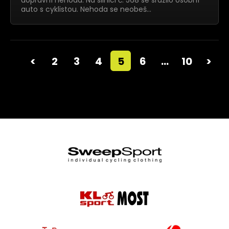
dopravní nehoda. Na silnici č. 568 se srazilo osobní
auto s cyklistou. Nehoda se neobeš…
<
2
3
4
5
6
…
10
>