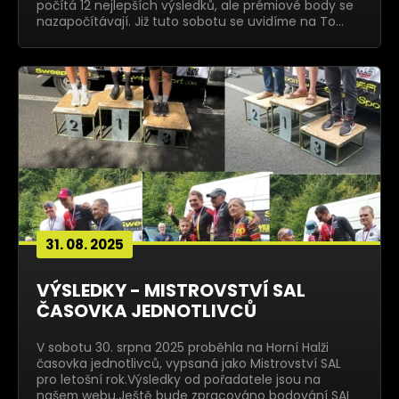
počítá 12 nejlepších výsledků, ale prémiové body se
nazapočítávají. Již tuto sobotu se uvidíme na To…
31. 08. 2025
VÝSLEDKY - MISTROVSTVÍ SAL
ČASOVKA JEDNOTLIVCŮ
V sobotu 30. srpna 2025 proběhla na Horní Halži
časovka jednotlivců, vypsaná jako Mistrovství SAL
pro letošní rok.Výsledky od pořadatele jsou na
našem webu.Ještě bude zpracováno bodování SAL