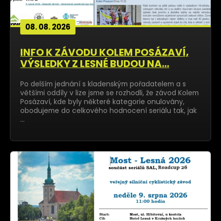
08. 08. 2026
INFO K ZÁVODU KOLEM POSÁZAVÍ,
VÝSLEDKY Z LESNÉ BUDOU NA...
Po delším jednání s kladenským pořadatelem a s
většími oddíly v lize jsme se rozhodli, že závod Kolem
Posázaví, kde byly některé kategorie onulovány,
obodujeme do celkového hodnocení seriálu tak, jak
…