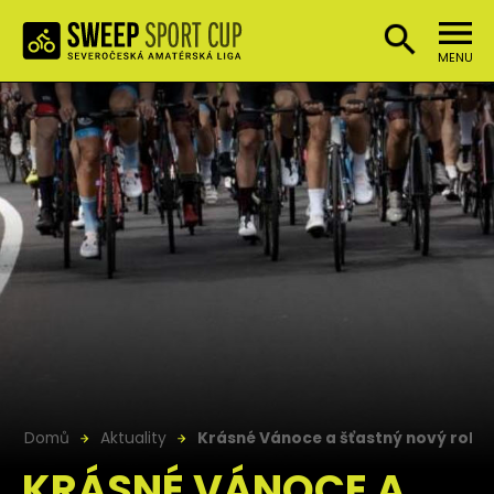
MENU
Domů
Aktuality
Krásné Vánoce a šťastný nový rok
KRÁSNÉ VÁNOCE A