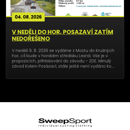
04. 08. 2026
V NEDĚLI DO HOR, POSAZAVÍ ZATÍM
NEDOŘEŠENO
V neděli 9. 8. 2026 se vydáme z Mostu do Krušných
hor, cíl bude v horském středisku Lesná. Vše je v
propozicích, přihlašování do závodu - ZDE. Minulý
závod Kolem Posázaví, stále ještě není vydáno ko…