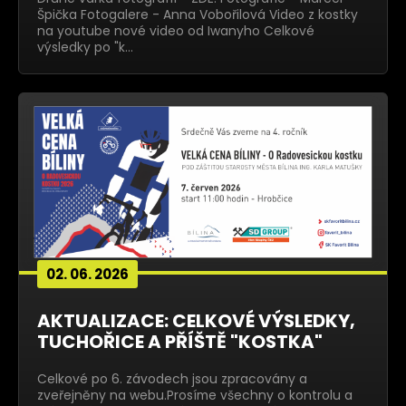
Špička Fotogalere - Anna Vobořilová Video z kostky
na youtube nové video od Iwanyho Celkové
výsledky po "k…
02. 06. 2026
AKTUALIZACE: CELKOVÉ VÝSLEDKY,
TUCHOŘICE A PŘÍŠTĚ "KOSTKA"
Celkové po 6. závodech jsou zpracovány a
zveřejněny na webu.Prosíme všechny o kontrolu a