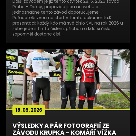
Další závodem je již tento čtvrtek 28. 5. 2026 závod
Praha – Doksy, propozice jsou na webu a
jednoznačně tento závod doporučujeme.
Pořadatelé zvou na start v tomto dokumentu.K
prezentaci: každý kdo má své číslo SAL na rok 2026 u
sebe jede s tímto číslem, příchozí a kdo si číslo
zapomněl dostane čísl…
18. 05. 2026
VÝSLEDKY A PÁR FOTOGRAFIÍ ZE
ZÁVODU KRUPKA - KOMÁŘÍ VÍŽKA