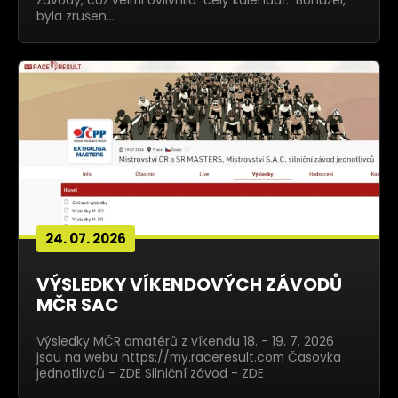
závody, což velmi ovlivnilo celý kalendář. Bohužel,
byla zrušen…
24. 07. 2026
VÝSLEDKY VÍKENDOVÝCH ZÁVODŮ
MČR SAC
Výsledky MČR amatérů z víkendu 18. - 19. 7. 2026
jsou na webu https://my.raceresult.com Časovka
jednotlivců - ZDE Silniční závod - ZDE