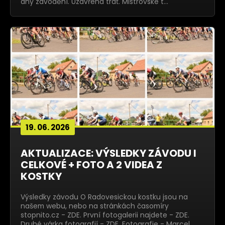
dny závodění. Uzavřená trať. Mistrovské t…
19. 06. 2026
AKTUALIZACE: VÝSLEDKY ZÁVODU I
CELKOVÉ + FOTO A 2 VIDEA Z
KOSTKY
Výsledky závodu O Radovesickou kostku jsou na
našem webu, nebo na stránkách časomíry
stopnito.cz - ZDE. První fotogalerii najdete - ZDE.
Druhé várka fotografií - ZDE. Fotografie - Marcel