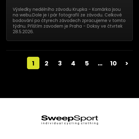
Výsledky nedělního závodu Krupka - Komárka jsou
na webu.Dole je i pár fotografií ze závodu. Celkové
bodování po čtyrech závodech zpracujeme v tomto
týdnu. Příštím zavodem je Praha - Doksy ve čtvrtek
28.5.2026.
1
2
3
4
5
…
10
>