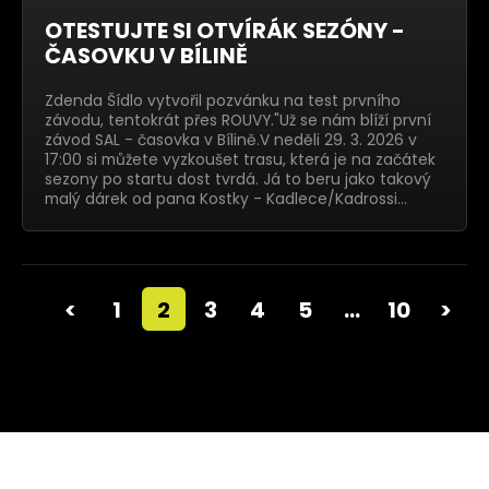
OTESTUJTE SI OTVÍRÁK SEZÓNY -
ČASOVKU V BÍLINĚ
Zdenda Šídlo vytvořil pozvánku na test prvního
závodu, tentokrát přes ROUVY."Už se nám blíží první
závod SAL - časovka v Bílině.V neděli 29. 3. 2026 v
17:00 si můžete vyzkoušet trasu, která je na začátek
sezony po startu dost tvrdá. Já to beru jako takový
malý dárek od pana Kostky - Kadlece/Kadrossi…
<
1
2
3
4
5
…
10
>