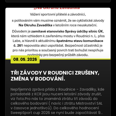
08. 05. 2026
TŘI ZÁVODY V ROUDNICI ZRUŠENY,
ZMĚNA V BODOVÁNÍ.
Nepříjemná zpráva přišla z Roudnice - Zavadilky, kde
pořadatelé z KCR jsou nuceni letošní závody zrušit,
viz foto.Pro nás to znaméná ztrátu tří závodů do
celkového bodovaní ( navíc i ztrátu Mistrovství SAL
v časovce jednotlivců). Do celkového hodnocení
SweepSport cup 2026 se nyní bude započítávat 9…