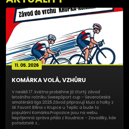
11. 05. 2026
KOMÁRKA VOLÁ, VZHŮRU
V neděli 17. května proběhne již čtvrtý závod
letošního ročníku SweepSport cup - Severočeská
amatérská liga 2026.Závod připravují kluci a holky z
SK Favorit Bílina v Krupce u Teplic a bude to
populární Komárka.Propozice jsou na webu.
Nepříjemná zpráva přišla z Roudnice - Zavadilky, kde
pořadatelé z…