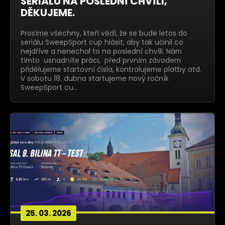
SERIÁLU NA POSLEDNÍ CHVÍLI,
DĚKUJEME.
Prosíme všechny, kteří vědí, že se bude letos do
seriálu SweepSport cup hlásit, aby tak učinil co
nejdříve a nenechal to na poslední chvíli. Nám
tímto usnadníte práci, před prvním závodem
přidělujeme startovní čísla, kontrolujeme platby atd.
V sobotu 18. dubna startujeme nový ročník
SweepSport cu…
25. 03. 2026