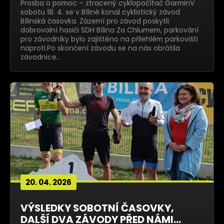
Prosba o pomoc – ztracený cyklopočítač GarminV
sobotu 18. 4. se v Bílině konal cyklistický závod
Bílinská časovka. Zázemí pro závod poskytli
dobrovolní hasiči SDH Bílina Za Chlumem, parkování
pro závodníky bylo zajištěno na přilehlém parkovišti
naproti.Po skončení závodu se na nás obrátila
závodnice…
20. 04. 2026
VÝSLEDKY SOBOTNÍ ČASOVKY,
DALŠÍ DVA ZÁVODY PŘED NÁMI...