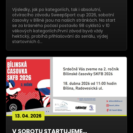
Výsledky, jak po kategoriích, tak i absolutní,
otvíracího závodu SweepSport cup 2026, sobotní
časovky v Bílině jsou na našich stránkách. Na start
se za krásného počasí postavilo 98 cyklistů v 10
věkových kategoriích.První závod byvá vždy
hektický, probíhá přihlašování do seriálu, výdej
startovních č…
13. 04. 2026
V SOBOTU STARTUJEME...