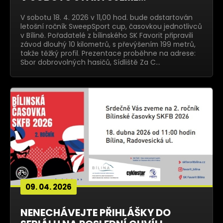
V sobotu 18. 4. 2026 v 11,00 hod. bude odstartován
letošní ročník SweepSport cup, časovkou jednotlivců
v Bílině. Pořadatelé z bílinského SK Favorit připravili
závod dlouhý 10 kilometrů, s převýšením 199 metrů,
takže těžký profil. Prezentace proběhne na adrese:
Sbor dobrovolných hasičů, Sídliště Za C…
09. 04. 2026
NENECHÁVEJTE PŘIHLÁŠKY DO