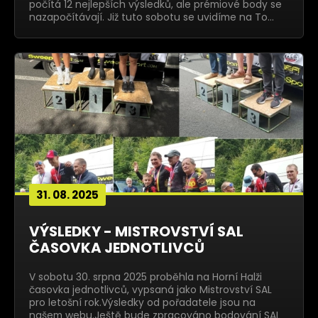
počítá 12 nejlepších výsledků, ale prémiové body se
nazapočítávají. Již tuto sobotu se uvidíme na To…
31. 08. 2025
VÝSLEDKY - MISTROVSTVÍ SAL
ČASOVKA JEDNOTLIVCŮ
V sobotu 30. srpna 2025 proběhla na Horní Halži
časovka jednotlivců, vypsaná jako Mistrovství SAL
pro letošní rok.Výsledky od pořadatele jsou na
našem webu.Ještě bude zpracováno bodování SAL