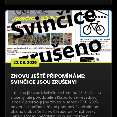
22. 08. 2025
ZNOVU JEŠTĚ PŘIPOMÍNÁME:
SVINČICE JSOU ZRUŠENY!
Jak jsme již uvedli, Svinčice v termínu 23. 8. 25 jsou
zrušeny, ale pořadatelé z KLsportu se nevzdávají
lehce a připravují jiný závod. V sobotu 11. 10. 2025
navrhují uspořádat závod podobný Svinčicím na
okruhu u obcí Nečichy, Chraberce, Mnichovský
Týnec, Chožov nedaleko Loun.Součastně by