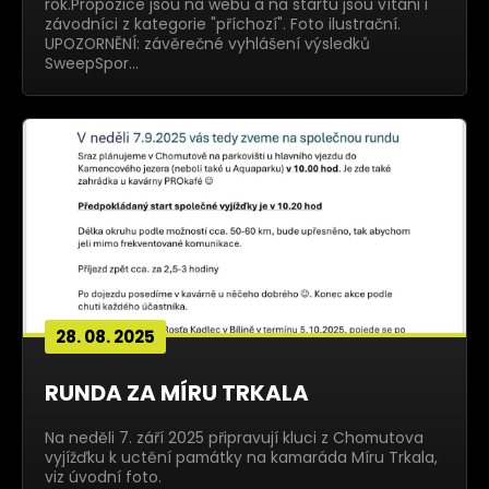
rok.Propozice jsou na webu a na startu jsou vítáni i
závodníci z kategorie "příchozí". Foto ilustrační.
UPOZORNĚNÍ: závěrečné vyhlášení výsledků
SweepSpor…
28. 08. 2025
RUNDA ZA MÍRU TRKALA
Na neděli 7. září 2025 připravují kluci z Chomutova
vyjížďku k uctění památky na kamaráda Míru Trkala,
viz úvodní foto.