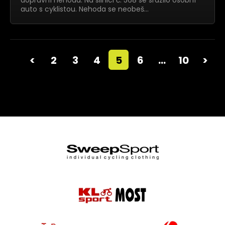
dopravní nehoda. Na silnici č. 568 se srazilo osobní
auto s cyklistou. Nehoda se neobeš…
<
2
3
4
5
6
…
10
>