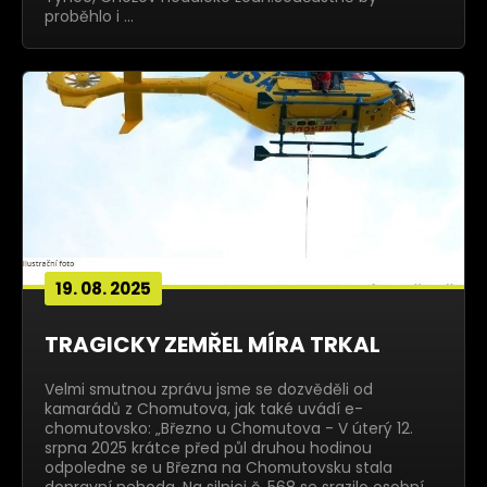
proběhlo i …
19. 08. 2025
TRAGICKY ZEMŘEL MÍRA TRKAL
Velmi smutnou zprávu jsme se dozvěděli od
kamarádů z Chomutova, jak také uvádí e-
chomutovsko: „Březno u Chomutova - V úterý 12.
srpna 2025 krátce před půl druhou hodinou
odpoledne se u Března na Chomutovsku stala