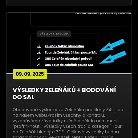
09. 09. 2025
VÝSLEDKY ZELEŇÁKŮ + BODOVÁNÍ
DO SAL
Obodované výsledky ze Zeleňáku pro členy SAL jsou
na našem webu.Prosím všechny o kontrolu,
vyzobáváme závodníky ručně a někdo nám mohl
"profrnknout". Výsledky všech tratí a kategorií Tour
de Zeleňák hledejte ZDE. Celkové výsledky budou
zpracovány cca ve čtvrtek tento týden. Dalším