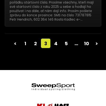
pořádku startovní čísla. Prosíme všechny, kteří mají
své startovní číslo z roku 2025 u sebe a hodlají ho
používat i na dále, ať nám dají info. Prosím pošlete
zprávu do konce prosince: SMS na číslo 731787815
Petr Hendrich, 602 364 146 Rosťa Kadlec e-…
<
1
2
3
4
5
…
10
>