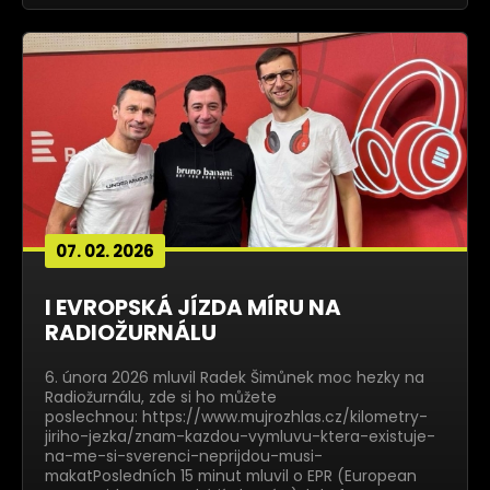
07. 02. 2026
I EVROPSKÁ JÍZDA MÍRU NA
RADIOŽURNÁLU
6. února 2026 mluvil Radek Šimůnek moc hezky na
Radiožurnálu, zde si ho můžete
poslechnou: https://www.mujrozhlas.cz/kilometry-
jiriho-jezka/znam-kazdou-vymluvu-ktera-existuje-
na-me-si-sverenci-neprijdou-musi-
makatPosledních 15 minut mluvil o EPR (European