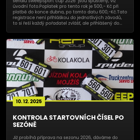
seriálu SweepSport cup 2026 jsou spuštěny, viz
úvodní foto.Poplatek pro tento rok je 500,- Kč při
platbě do konce dubna, po tomto datu 600,-Kč.Tato
registrace není přihláškou do jednotlivých závodů,
to si řeší každý pořadatel zvlášť, ale přihlášený do…
10. 12. 2025
KONTROLA STARTOVNÍCH ČÍSEL PO
SEZÓNĚ
Již probíhá příprava na sezonu 2026, dáváme do