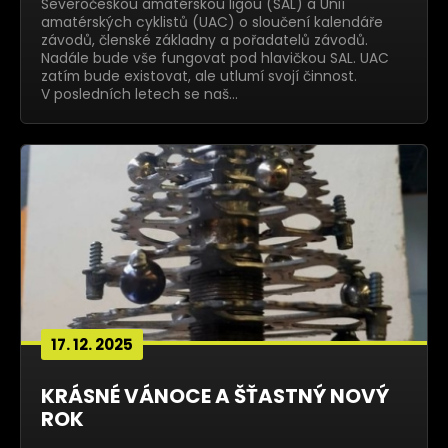
Severočeskou amatérskou ligou (SAL) a Unií
amatérských cyklistů (UAC) o sloučení kalendáře
závodů, členské základny a pořadatelů závodů.
Nadále bude vše fungovat pod hlavičkou SAL. UAC
zatím bude existovat, ale utlumí svojí činnost.
V posledních letech se naš…
17. 12. 2025
KRÁSNÉ VÁNOCE A ŠŤASTNÝ NOVÝ
ROK