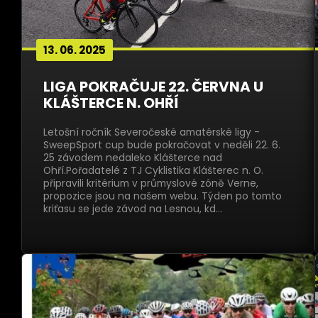
13. 06. 2025
LIGA POKRAČUJE 22. ČERVNA U
KLÁŠTERCE N. OHŘÍ
Letošní ročník Severočeské amatérské ligy -
SweepSport cup bude pokračovat v neděli 22. 6.
25 závodem nedaleko Klášterce nad
Ohří.Pořadatelé z TJ Cyklistika Klášterec n. O.
připravili kritérium v průmyslové zóně Verne,
propozice jsou na našem webu. Týden po tomto
kriťasu se jede závod na Lesnou, kd…