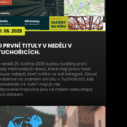
1. 05. 2025
O PRVNÍ TITULY V NEDĚLI V
TUCHOŘICÍCH.
 neděli 25. května 2025 budou rozdány první
ady mistrovských dresů, které mají právo nosit
ouze nejlepší, kteří zvítězí ve své kategorii. Závod
roběhne na známém ohruhu v Tuchořicích, kde
ořadatelé z K-DAST mají již vše
řipravené.Propozice jsou na našem webu.Mapa
od článkem.