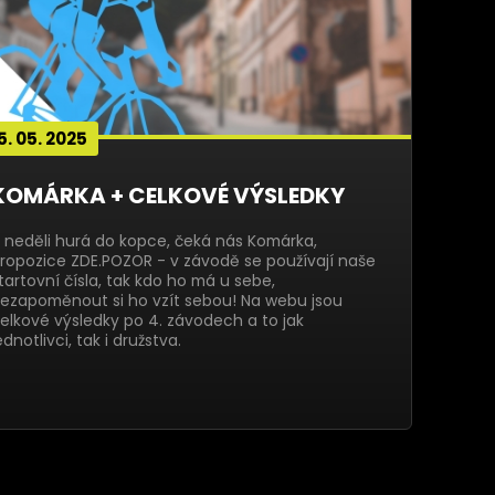
5. 05. 2025
KOMÁRKA + CELKOVÉ VÝSLEDKY
 neděli hurá do kopce, čeká nás Komárka,
ropozice ZDE.POZOR - v závodě se používají naše
tartovní čísla, tak kdo ho má u sebe,
ezapoměnout si ho vzít sebou! Na webu jsou
elkové výsledky po 4. závodech a to jak
ednotlivci, tak i družstva.