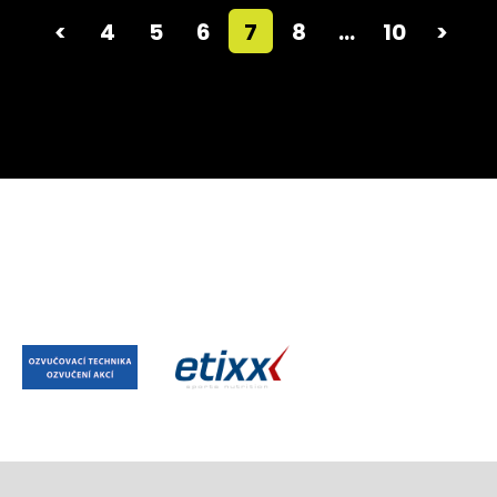
<
4
5
6
7
8
…
10
>