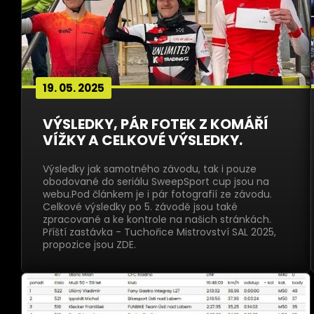
19. 05. 2025
VÝSLEDKY, PÁR FOTEK Z KOMÁŘÍ
VÍŽKY A CELKOVÉ VÝSLEDKY.
Výsledky jak samotného závodu, tak i pouze
obodované do seriálu SweepSport cup jsou na
webu.Pod článkem je i pár fotografií ze závodu.
Celkové výsledky po 5. závodě jsou také
zpracované a ke kontrole na našich stránkách.
Příští zastávka - Tuchořice Mistrovství SAL 2025,
propozice jsou ZDE.