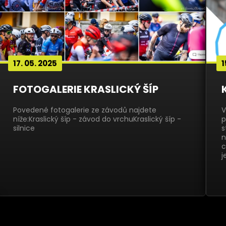
17. 05. 2025
1
FOTOGALERIE KRASLICKÝ ŠÍP
Povedené fotogalerie ze závodů najdete
V
níže:Kraslický šíp - závod do vrchuKraslický šíp -
p
silnice
s
n
c
j