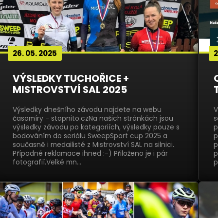
26. 05. 2025
2
VÝSLEDKY TUCHOŘICE +
MISTROVSTVÍ SAL 2025
Výsledky dnešního závodu najdete na webu
V
časomíry - stopnito.czNa našich stránkách jsou
s
výsledky závodu po kategoriích, výsledky pouze s
p
bodováním do seriálu SweepSport cup 2025 a
p
současně i medailisté z Mistrovství SAL na silnici.
p
Případné reklamace ihned :-) Přiloženo je i pár
p
fotografií.Velké mn…
p