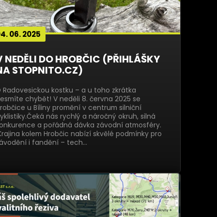
4. 06. 2025
V NEDĚLI DO HROBČIC (PŘIHLÁŠKY
NA STOPNITO.CZ)
 Radovesickou kostku – a u toho zkrátka
esmíte chybět! V neděli 8. června 2025 se
robčice u Bíliny promění v centrum silniční
yklistiky.Čeká nás rychlý a náročný okruh, silná
onkurence a pořádná dávka závodní atmosféry.
rajina kolem Hrobčic nabízí skvělé podmínky pro
ávodění i fandění – tech…