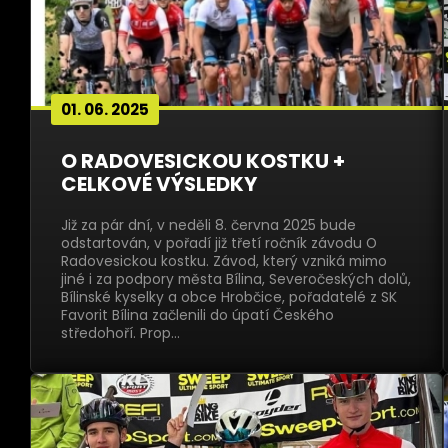
01. 06. 2025
O RADOVESICKOU KOSTKU +
CELKOVÉ VÝSLEDKY
Již za pár dní, v neděli 8. června 2025 bude
odstartován, v pořadí již třetí ročník závodu O
Radovesickou kostku. Závod, který vzniká mimo
jiné i za podpory města Bílina, Severočeských dolů,
Bílinské kyselky a obce Hrobčice, pořadatelé z SK
Favorit Bílina začlenili do úpatí Českého
středohoří. Prop…