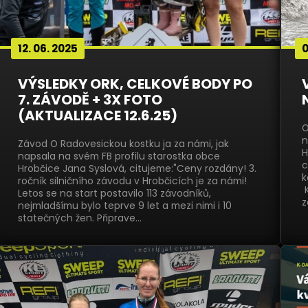
12. 06. 2025
0
VÝSLEDKY ORK, CELKOVÉ BODY PO
7. ZÁVODĚ + 3X FOTO
(AKTUALIZACE 12.6.25)
O
n
Závod O Radovesickou kostku ja za námi, jak
H
napsala na svém FB profilu starostka obce
c
Hrobčice Jana Syslová, citujeme:"Ceny rozdány! 3.
k
ročník silničního závodu v Hrobčicích je za námi!
K
Letos se na start postavilo 113 závodníků,
z
nejmladšímu bylo teprve 9 let a mezi nimi i 10
statečných žen. Připrave…