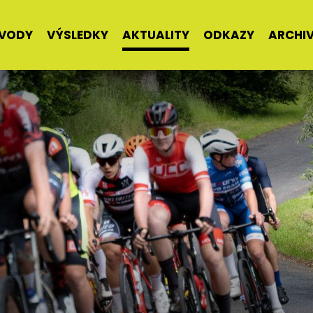
VODY
VÝSLEDKY
AKTUALITY
ODKAZY
ARCHI