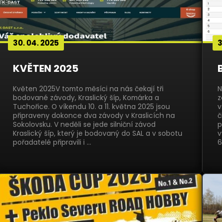
30. 04. 2025
3
KVĚTEN 2025
Květen 2025V tomto měsíci na nás čekají tři
N
bodované závody, Kraslický šíp, Komárka a
z
Tuchořice. O víkendu 10. a 11. května 2025 jsou
v
připraveny dokonce dva závody v Kraslicích na
č
Sokolovsku. V neděli se jede silniční závod
p
Kraslický šíp, který je bodovaný do SAL a v sobotu
v
pořadatelé připravili i …
6