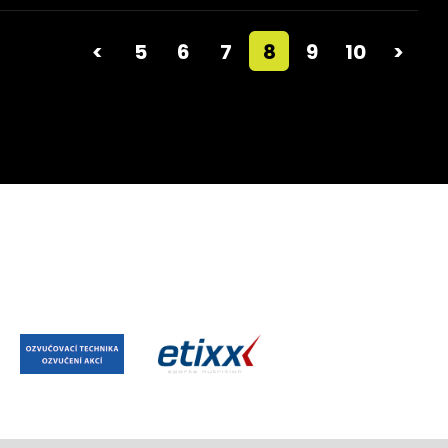
<
5
6
7
8
9
10
>