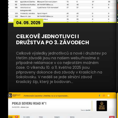
04. 05. 2025
CELKOVĚ JEDNOTLIVCI I
DRUŽSTVA PO 3. ZÁVODECH
Celkové výsledky jednotlivců a nově i družstev po
třetím závodě jsou na našem webu.Prosíme o
případné reklamace v co nejkratším možném
čase. O víkendu 10. a 11. května 2025 jsou
připraveny dokonce dva závody v Kraslicích na
Sokolovsku. V neděli se jede silniční závod
Kraslický šíp, který je bodovan…