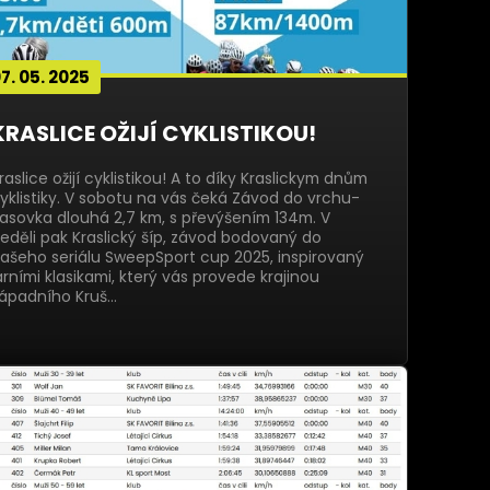
7. 05. 2025
KRASLICE OŽIJÍ CYKLISTIKOU!
raslice ožijí cyklistikou! A to díky Kraslickym dnům
yklistiky. V sobotu na vás čeká Závod do vrchu-
asovka dlouhá 2,7 km, s převýšením 134m. V
eděli pak Kraslický šíp, závod bodovaný do
ašeho seriálu SweepSport cup 2025, inspirovaný
arními klasikami, který vás provede krajinou
ápadního Kruš…