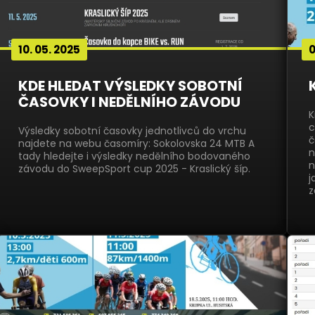
10. 05. 2025
0
KDE HLEDAT VÝSLEDKY SOBOTNÍ
ČASOVKY I NEDĚLNÍHO ZÁVODU
K
c
Výsledky sobotní časovky jednotlivců do vrchu
č
najdete na webu časomíry: Sokolovska 24 MTB A
n
tady hledejte i výsledky nedělního bodovaného
n
závodu do SweepSport cup 2025 - Kraslický šíp.
j
z