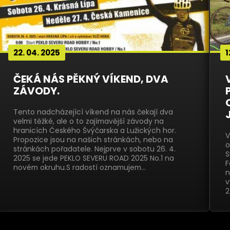
22. 04. 2025
1
ČEKÁ NÁS PĚKNÝ VÍKEND, DVA
ZÁVODY.
Tento nadcházející víkend na nás čekají dva
velmi těžké, ale o to zajímavější závody na
hranicích Českého Švýčarska a Lužických hor.
V
Propozice jsou na našich stránkách, nebo na
o
stránkách pořadatele. Nejprve v sobotu 26. 4.
S
2025 se jede PEKLO SEVERU ROAD 2025 No.1 na
F
novém okruhu.S radostí oznamujem…
n
v
2