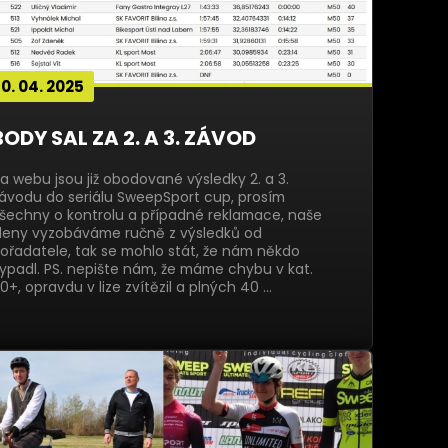
0. 04. 2025
BODY SAL ZA 2. A 3. ZÁVOD
a webu jsou již obodované výsledky 2. a 3.
ávodu do seriálu SweepSport cup, prosím
šechny o kontrolu a případné reklamace, naše
leny vyzobáváme ručně z výsledků od
ořadatele, tak se mohlo stát, že nám někdo
ypadl. PS. nepište nám, že máme chybu v kat.
0+, opravdu v lize zvítězil a plných 40 …