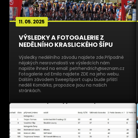
11. 05. 2025
VÝSLEDKY A FOTOGALERIE Z
NEDĚLNÍHO KRASLICKÉHO ŠÍPU
Výsledky nedělního závodu najdete zde.Případné
nějakých nesrovnalosti ve výsledcích nám
napište ihned na email: petrhendrich@seznam.cz
Fotogalerie od Emila najdete ZDE na jeho webu.
Dalším závodem SweepSport cupu bude příští
neděli Komárka, propozice jsou na našich
stránkách.