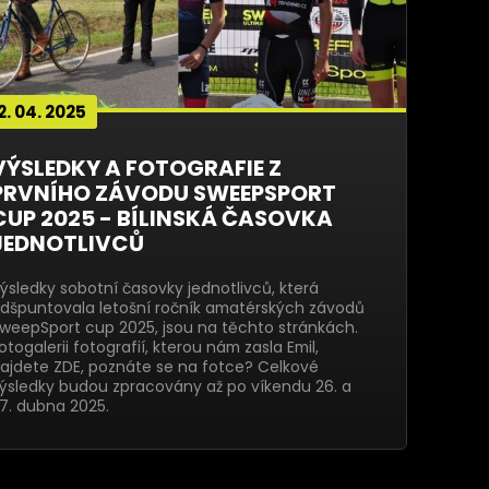
2. 04. 2025
VÝSLEDKY A FOTOGRAFIE Z
PRVNÍHO ZÁVODU SWEEPSPORT
CUP 2025 - BÍLINSKÁ ČASOVKA
JEDNOTLIVCŮ
ýsledky sobotní časovky jednotlivců, která
dšpuntovala letošní ročník amatérských závodů
weepSport cup 2025, jsou na těchto stránkách.
otogalerii fotografií, kterou nám zasla Emil,
ajdete ZDE, poznáte se na fotce? Celkové
ýsledky budou zpracovány až po víkendu 26. a
7. dubna 2025.