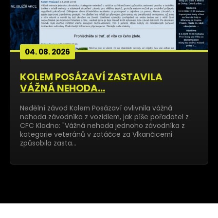
04. 08. 2026
KOLEM POSÁZAVÍ ZASTAVILA
VÁŽNÁ NEHODA...
Nedělní závod Kolem Posázaví ovlivnila vážná
nehoda závodníka z vozidlem, jak píše pořadatel z
CFC Kladno: "Vážná nehoda jednoho závodníka z
kategorie veteránů v zatáčce za Vlkančicemi
způsobila zasta…