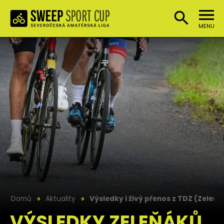
MENU
Domů
Aktuality
Výsledky i živý přenos z TDZ (Zeleňá
VÝSLEDKY ZELEŇÁKŮ