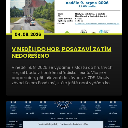
04. 08. 2026
V NEDĚLI DO HOR, POSAZAVÍ ZATÍM
NEDOŘEŠENO
V neděli 9. 8. 2026 se vydáme z Mostu do Krušných
hor, cíl bude v horském středisku Lesná. Vše je v
propozicích, přihlašování do závodu - ZDE. Minulý
závod Kolem Posázaví, stále ještě není vydáno ko…