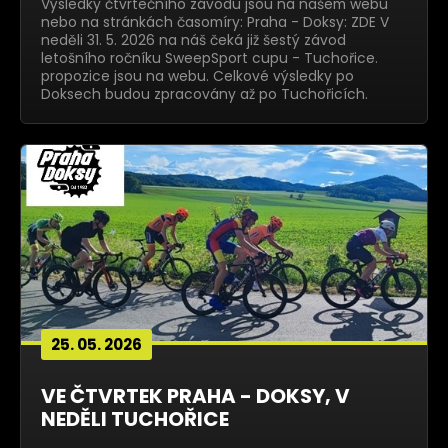
Výsledky čtvrtečního závodu jsou na našem webu
nebo na stránkách časomíry: Praha - Doksy: ZDE V
neděli 31. 5. 2026 na náš čeká již šestý závod
letošního ročníku SweepSport cupu - Tuchořice.
propozice jsou na webu. Celkové výsledky po
Doksech budou zpracovány až po Tuchořicích.
25. 05. 2026
VE ČTVRTEK PRAHA - DOKSY, V
NEDĚLI TUCHOŘICE