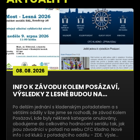
08. 08. 2026
INFO K ZÁVODU KOLEM POSÁZAVÍ,
VÝSLEDKY Z LESNÉ BUDOU NA...
Po delším jednání s kladenským pořadatelem a s
většími oddíly v lize jsme se rozhodli, že závod Kolem
Posázaví, kde byly některé kategorie onulovány,
obodujeme do celkového hodnocení seriálu tak, jak
jsou závodníci v pořadí na webu CFC Kladno. Nové
info i od kluků z pořadajícího oddílu - ZDE. Výsle…