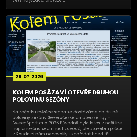
většinu jezdců, protože …
28. 07. 2026
KOLEM POSÁZAVÍ OTEVŘE DRUHOU
POLOVINU SEZÓNY
Na začátku měsíce srpna se dostáváme do druhé
poloviny sezóny Severočeské amatérské ligy -
SweepSport cup 2026.Původně bylo letos v naší lize
naplánováno sedmnáct závodů, ale stavební práce
v Roudnici nám nedovolily uspořádat hned tři