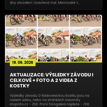
dny závodění. Uzavřená trať. Mistrovské t…
19. 06. 2026
AKTUALIZACE: VÝSLEDKY ZÁVODU I
CELKOVÉ + FOTO A 2 VIDEA Z
KOSTKY
Výsledky závodu O Radovesickou kostku jsou na
našem webu, nebo na stránkách časomíry
stopnito.cz - ZDE. První fotogalerii najdete - ZDE.