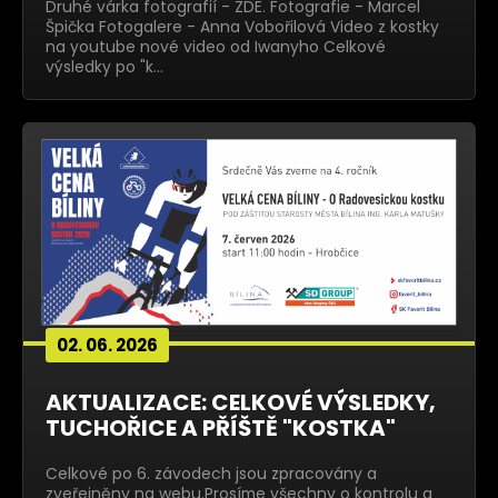
Druhé várka fotografií - ZDE. Fotografie - Marcel
Špička Fotogalere - Anna Vobořilová Video z kostky
na youtube nové video od Iwanyho Celkové
výsledky po "k…
02. 06. 2026
AKTUALIZACE: CELKOVÉ VÝSLEDKY,
TUCHOŘICE A PŘÍŠTĚ "KOSTKA"
Celkové po 6. závodech jsou zpracovány a
zveřejněny na webu.Prosíme všechny o kontrolu a