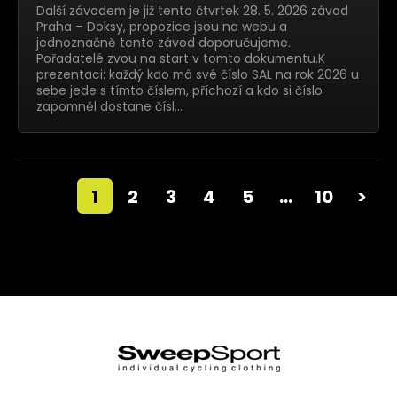
Další závodem je již tento čtvrtek 28. 5. 2026 závod
Praha – Doksy, propozice jsou na webu a
jednoznačně tento závod doporučujeme.
Pořadatelé zvou na start v tomto dokumentu.K
prezentaci: každý kdo má své číslo SAL na rok 2026 u
sebe jede s tímto číslem, příchozí a kdo si číslo
zapomněl dostane čísl…
1
2
3
4
5
…
10
>