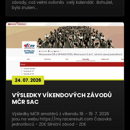
závody, což velmi ovlivnilo celý kalendář. Bohužel,
byla zrušen…
24. 07. 2026
VÝSLEDKY VÍKENDOVÝCH ZÁVODŮ
MČR SAC
Výsledky MČR amatérů z víkendu 18. - 19. 7. 2026
jsou na webu https://my.raceresult.com Časovka
jednotlivců - ZDE Silniční závod - ZDE