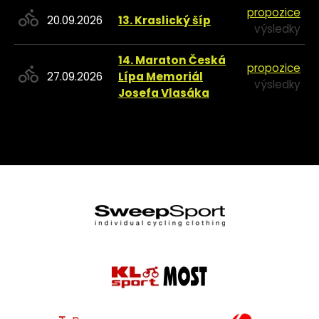
propozice
20.09.2026
13. Kraslický šíp
výsledky
14. Maraton Česká
propozice
27.09.2026
Lípa Memoriál
výsledky
Josefa Vlasáka