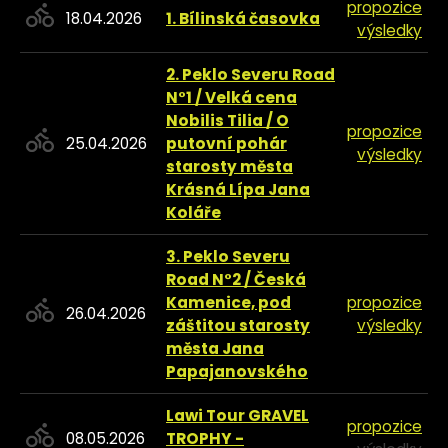
propozice
18.04.2026
1. Bílinská časovka
výsledky
2. Peklo Severu Road
N°1 / Velká cena
Nobilis Tilia / O
propozice
25.04.2026
putovní pohár
výsledky
starosty města
Krásná Lípa Jana
Koláře
3. Peklo Severu
Road N°2 / Česká
Kamenice, pod
propozice
26.04.2026
záštitou starosty
výsledky
města Jana
Papajanovského
Lawi Tour GRAVEL
propozice
08.05.2026
TROPHY -