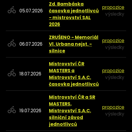
Zd. Bambáska
propozice
05.07.2026
časovka jednotlivců
výsledky
- mistrovství SAL
2026
ZRUŠENO - Memoriál
propozice
06.07.2026
Vl. Urbana nejst. -
výsledky
silnice
Mistrovství ČR
MASTERS a
propozice
18.07.2026
Mistrovství S.A.C.
výsledky
časovka jednotlivců
Mistrovství ČR a SR
MASTERS,
propozice
19.07.2026
Mistrovství S.A.C.
výsledky
silniční závod
jednotlivců