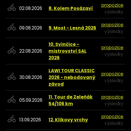
propozice
02.08.2026
8. Kolem Posázaví
výsledky
propozice
09.08.2026
9. Most - Lesná 2026
výsledky
10. Svinčice -
propozice
22.08.2026
mistrovství SAL
výsledky
2026
LAWI TOUR CLASSIC
propozice
30.08.2026
2026 - nebodovaný
výsledky
závod
11. Tour de Zeleňák
propozice
05.09.2026
54/106 km
výsledky
propozice
13.09.2026
12. Klikovy vrchy
výsledky