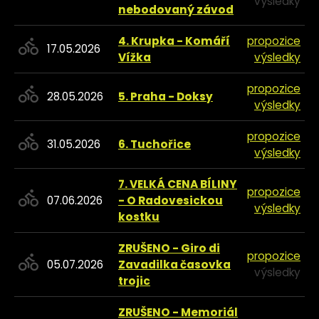
výsledky
nebodovaný závod
4. Krupka - Komáří
propozice
17.05.2026
Vížka
výsledky
propozice
28.05.2026
5. Praha - Doksy
výsledky
propozice
31.05.2026
6. Tuchořice
výsledky
7. VELKÁ CENA BÍLINY
propozice
07.06.2026
- O Radovesickou
výsledky
kostku
ZRUŠENO - Giro di
propozice
05.07.2026
Zavadilka časovka
výsledky
trojic
ZRUŠENO - Memoriál