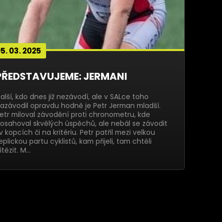
5. 03. 2025
PŘEDSTAVUJEME: JERMANI
alší, kdo dnes již nezávodí, ale v SALce toho
azávodil opravdu hodně je Petr Jerman mladší.
etr miloval závodění proti chronometru, kde
osahoval skvělých úspěchů, ale nebál se závodit
 v kopcích či na kritériu. Petr patřil mezi velkou
eplickou partu cyklistů, kam přijeli, tam chtěli
ítězit. M…