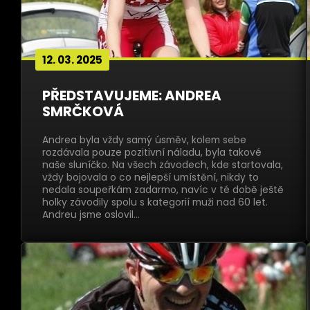
12. 03. 2025
PŘEDSTAVUJEME: ANDREA
SMRČKOVÁ
Andrea byla vždy samý úsměv, kolem sebe
rozdávala pouze pozitivní náladu, byla takové
naše sluníčko. Na všech závodech, kde startovala,
vždy bojovala o co nejlepší umístění, nikdy to
nedala soupeřkám zadarmo, navíc v té době ještě
holky závodily spolu s kategorií muži nad 60 let.
Andreu jsme oslovil…