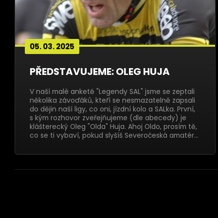
05. 03. 2025
PŘEDSTAVUJEME: OLEG HUJA
V naší malé anketě "Legendy SAL" jsme se zeptali
několika závoďáků, kteří se nesmazatelně zapsali
do dějin naší ligy, co oni, jízdní kolo a SALka. První,
s kým rozhovor zveřejňujeme (dle abecedy) je
klášterecký Oleg "Olda" Huja. Ahoj Oldo, prosím tě,
co se ti vybaví, pokud slyšíš Severočeská amatér…