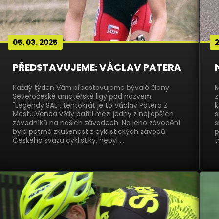
05. 03. 2025
2
PŘEDSTAVUJEME: VÁCLAV PATERA
Každý týden Vám představujeme bývalé členy
M
Severočeské amatérské ligy pod názvem
z
"Legendy SAL", tentokrát je to Václav Patera Z
k
Mostu.Venca vždy patřil mezi jedny z nejlepších
s
závodníků na našich závodech. Na jeho závodění
s
byla patrná zkušenost z cyklistických závodů
p
Českého svazu cyklistiky, nebyl …
t