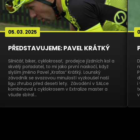
05. 03. 2025
0
PŘEDSTAVUJEME: PAVEL KRÁTKÝ
Silničář, biker, cyklokrosař, prodejce jízdních kol a
D
skvělý pořadatel, to mi jako první naskočí, když
n
slyším jméno Pavel „Kraťas“ Krátký. Lounský
P
závodník se svazovou minulostí vyzkoušel naší
d
ligu zhruba před deseti lety. Závodění v SALce
i
kombinoval s cyklokrosem v Extralize master a
t
všude sbíral…
v