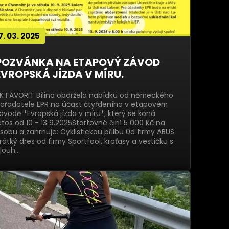
7. 03. 2025
POZVÁNKA NA ETAPOVÝ ZÁVOD
EVROPSKÁ JÍZDA V MÍRU.
K FAVORIT Bílina obdržela nabídku od německého
ořadatele EPR na účast čtyřdeního v etapovém
ávodě *Evropská jízda v míru*, který se koná
etos od 10 - 13 9.2025Startovné činí 5 000 Kč na
sobu a zahrnuje: Cyklistickou přilbu 0d firmy ABUS
rátký dres od firmy Sportfool, kraťasy a vestičku s
louh…