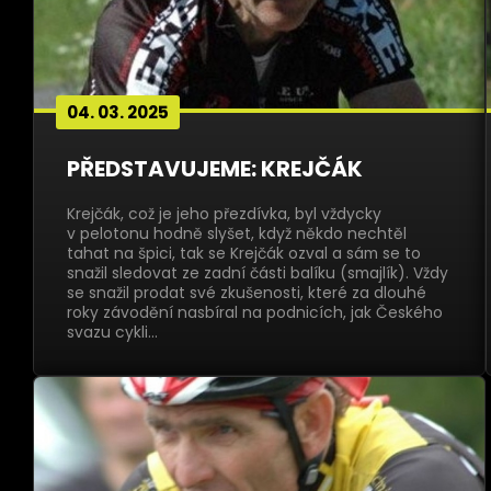
04. 03. 2025
PŘEDSTAVUJEME: KREJČÁK
Krejčák, což je jeho přezdívka, byl vždycky
v pelotonu hodně slyšet, když někdo nechtěl
tahat na špici, tak se Krejčák ozval a sám se to
snažil sledovat ze zadní části balíku (smajlík). Vždy
se snažil prodat své zkušenosti, které za dlouhé
roky závodění nasbíral na podnicích, jak Českého
svazu cykli…