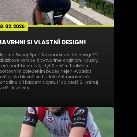
8. 02. 2025
NAVRHNI SI VLASTNÍ DESIGN!
y jsme SweepSport.Navrhni si vlastní design! V
akázkové výrobě ti vytvoříme originální kousky,
teré podtrhnou tvůj styl. S naším funkčním
portovním oblečením budeš nejen vypadat
kvěle, ale hlavně se budeš cítit maximálně
ohodlně při každém šlápnutí do pedálů. Trénuj
vrdě. Jezdí sty…