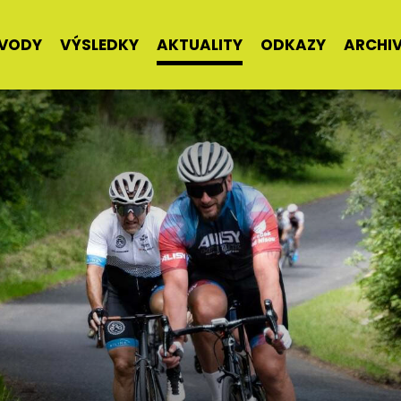
VODY
VÝSLEDKY
AKTUALITY
ODKAZY
ARCHI