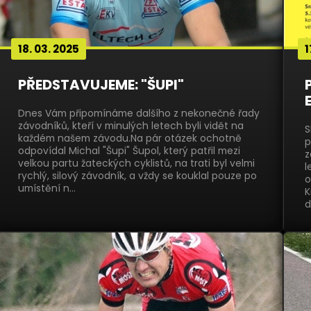
18. 03. 2025
1
PŘEDSTAVUJEME: "ŠUPI"
Dnes Vám připomínáme dalšího z nekonečné řady
závodníků, kteří v minulých letech byli vidět na
S
každém našem závodu.Na pár otázek ochotně
p
odpovídal Michal "Šupi" Šupol, který patřil mezi
z
velkou partu žateckých cyklistů, na trati byl velmi
l
rychlý, silový závodník, a vždy se kouklal pouze po
o
umístění n…
K
d